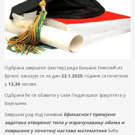
Одбрана завршног (мастер) рада Биљане Николић из
Брчког заказује се за дан
22.1.2025
. године са почетком
у
1
3,30
часова.
Одбрана ће се обавити у сали Педагошког факултета у
Бијељини.
Завршни рад под називом
Ефикасност примјене
задатака отвореног типа у израчунавању обима и
површине у почетној настави математике
биће