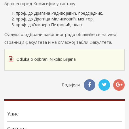
брањен пред Комисијом у саставу:
проф. др Драгана Радивојевић, предсједник,
проф. др Драгица Милинковић, ментор,
проф. дрОливера Петровић, члан.
Одлука о одбрани завршног рада објавиће се на web
страници факултета и на огласној табли факултета.
Odluka o odbrani Nikolic Biljana
Подијели:
Упис
Сарадња