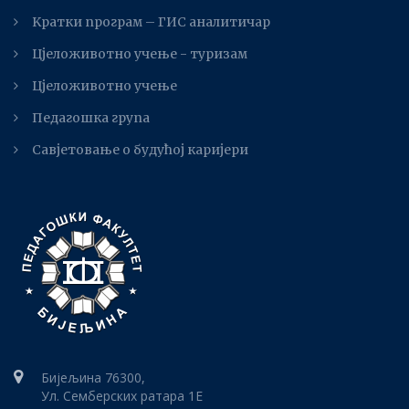
Kратки програм – ГИС аналитичар
Цјеложивотно учење - туризам
Цјеложивотно учење
Педагошка група
Савјетовање о будућој каријери
Бијељина 76300,
Ул. Семберских ратара 1E