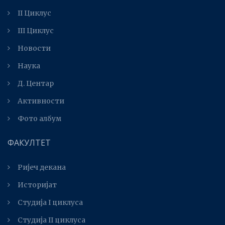
II Циклус
III Циклус
Новости
Наука
Д. Центар
Активности
Фото албум
ФАКУЛТЕТ
Ријеч декана
Историјат
Студија I циклуса
Студија II циклуса