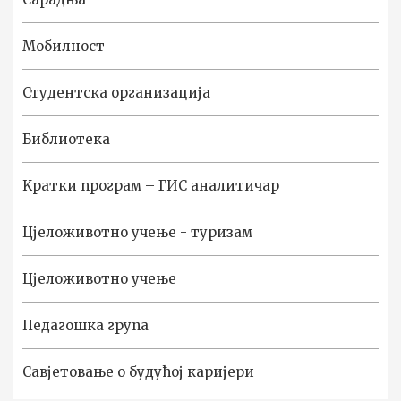
Мобилност
Студентска организација
Библиотека
Kратки програм – ГИС аналитичар
Цјеложивотно учење - туризам
Цјеложивотно учење
Педагошка група
Савјетовање о будућој каријери