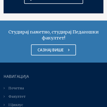
Студирај паметно, студирај Педагошки
факултет!
САЗНАЈ ВИШЕ
НАВИГАЦИЈА
Почетна
Факултет
I Циклус