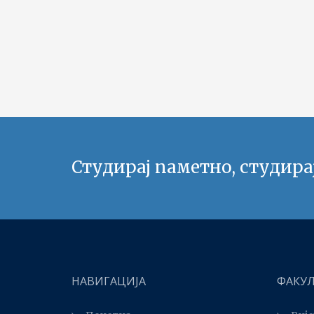
Студирај паметно, студира
НАВИГАЦИЈА
ФАКУ