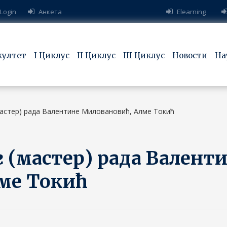
 Login
Анкета
Elearning
култет
I Циклус
II Циклус
III Циклус
Новости
На
астер) рада Валентине Миловановић, Алме Токић
 (мастер) рада Валент
ме Токић