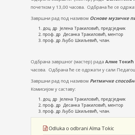
почетком у 13,00 часова. Одбрана ће се одржа
Завршни рад под називом
Основе музичке пи
доц. др Јелена Тракиловић, предсједник
проф. др Десанка Тракиловић, ментор
проф. др Љубо Шкиљевић, члан.
Одбрана завршног (мастер) рада
Алме Токић
часова. Одбрана ће се одржати у сали Педаго
Завршни рад под називом
Ритмичке способно
Комисијом у саставу:
доц. др Јелена Тракиловић, предсједник
проф. др Десанка Тракиловић, ментор
проф. др Љубо Шкиљевић, члан.
Odluka o odbrani Alma Tokic