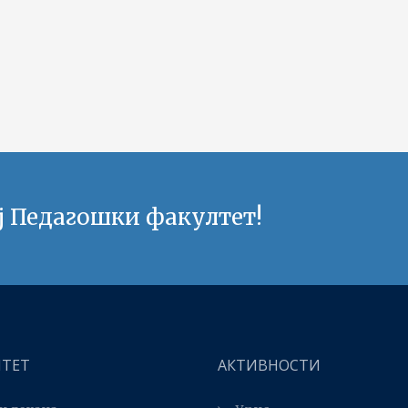
ј Педагошки факултет!
ЛТЕТ
АКТИВНОСТИ