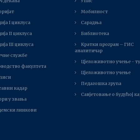
ч декана
Упис
оријат
Мобилност
ија I циклуса
Сарадња
ија II циклуса
Библиотека
ијa III циклуса
Kратки програм – ГИС
аналитичар
учне службе
Цјеложивотно учење - т
оводство факултета
Цјеложивотно учење
писи
Педагошка група
тавни кадар
Савјетовање о будућој к
ори у звања
демски линкови