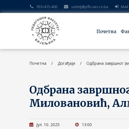
055/415-400
ucitelj@pfb.ues.rs.ba
Mail
Почетна
Фа
Почетна
/
Догађаји
/
Одбрана завршног (м
Одбрана завршног
Миловановић, Ал
Јул. 10. 2025
13:00