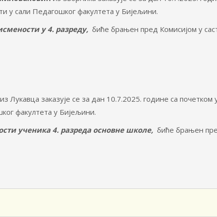
ти у сали Педагошког факултета у Бијељини.
смености у 4. разреду,
биће брањен пред Комисијом у саст
из Лукавца заказује се за дан 10.7.2025. године са почетком 
шког факултета у Бијељини.
сти ученика 4. разреда основне школе,
биће брањен пр