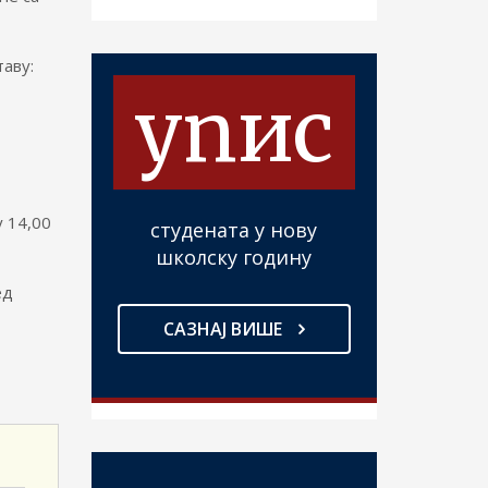
аву:
упис
у 14,00
студената у нову
школску годину
ед
САЗНАЈ ВИШЕ