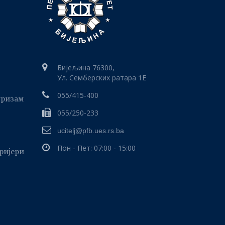
Бијељина 76300,
Ул. Семберских ратара 1E
055/415-400
уризам
055/250-233
ucitelj@pfb.ues.rs.ba
Пон - Пет: 07:00 - 15:00
аријери