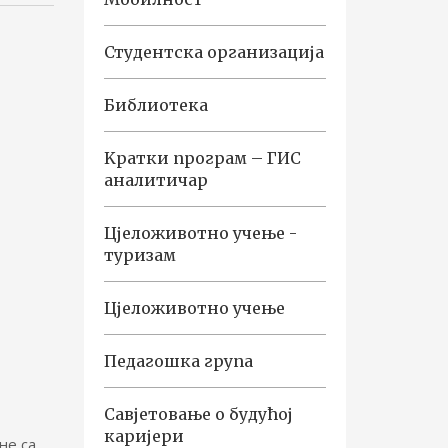
Студентска организација
Библиотека
Kратки програм – ГИС
аналитичар
Цјеложивотно учење -
туризам
Цјеложивотно учење
Педагошка група
Савјетовање о будућој
каријери
не са