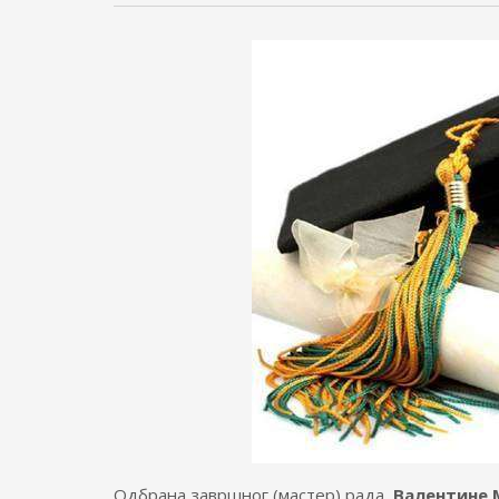
Одбрана завршног (мастер) рада
Валентине