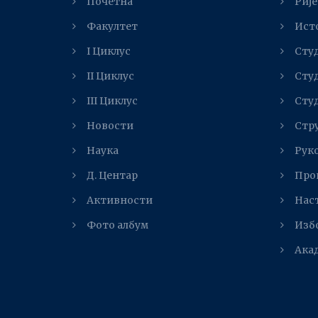
Почетна
Рије
Факултет
Ист
I Циклус
Студ
II Циклус
Студ
III Циклус
Студ
Новости
Стр
Наука
Рук
Д. Центар
Про
Активности
Нас
Фото албум
Изб
Ака