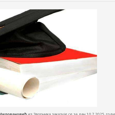
 Миловановић
из Зворника заказује се за дан 10.7.2025. годи