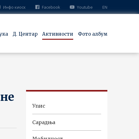
Инфо киоск
Facebook
Youtube
EN
ука
Д. Центар
Активности
Фото албум
ине
Упис
Сарадња
Мобилност