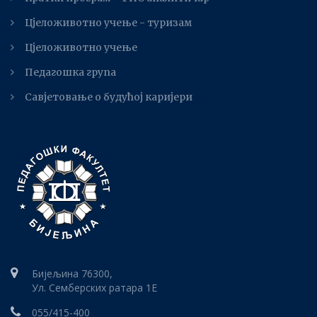
Цјеложивотно учење - туризам
Цјеложивотно учење
Педагошка група
Савјетовање о будућој каријери
Бијељина 76300,
Ул. Семберских ратара 1E
055/415-400