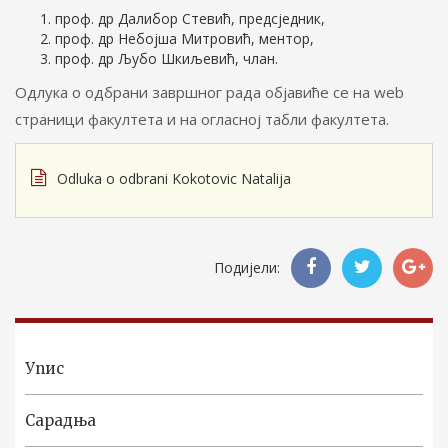
проф. др Далибор Стевић, предсједник,
проф. др Небојша Митровић, ментор,
проф. др Љубо Шкиљевић, члан.
Одлука о одбрани завршног рада објавиће се на web
страници факултета и на огласној табли факултета.
Odluka o odbrani Kokotovic Natalija
Подијели:
Упис
Сарадња