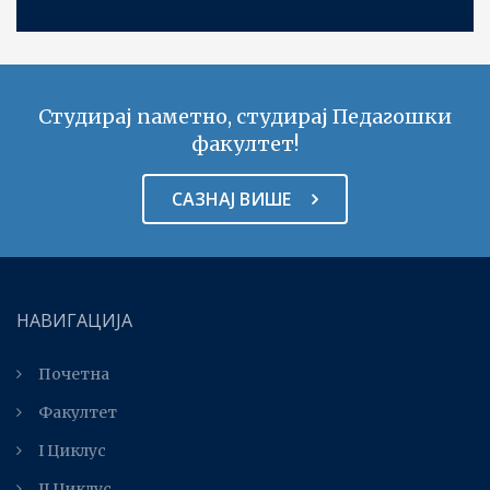
Студирај паметно, студирај Педагошки
факултет!
САЗНАЈ ВИШЕ
НАВИГАЦИЈА
Почетна
Факултет
I Циклус
II Циклус