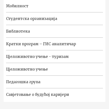
Мобилност
Студентска организација
Библиотека
Kратки програм – ГИС аналитичар
Цјеложивотно учење - туризам
Цјеложивотно учење
Педагошка група
Савјетовање о будућој каријери