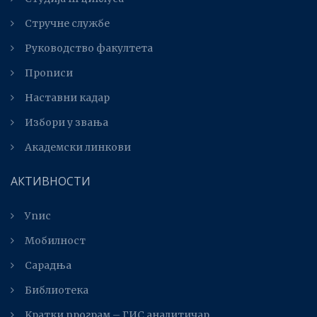
Стручне службе
Руководство факултета
Прописи
Наставни кадар
Избори у звања
Академски линкови
АКТИВНОСТИ
Упис
Мобилност
Сарадња
Библиотека
Kратки програм – ГИС аналитичар