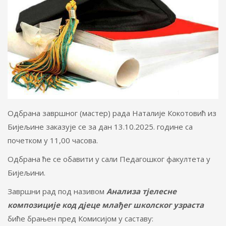
Одбрана завршног (мастер) рада Наталије Кокотовић из
Бијељине заказује се за дан 13.10.2025. године са
почетком у 11,00 часова.
Одбрана ће се обавити у сали Педагошког факултета у
Бијељини.
Завршни рад под називом
Анализа тјелесне
композиције код дјеце млађег школског узраста
биће брањен пред Комисијом у саставу: