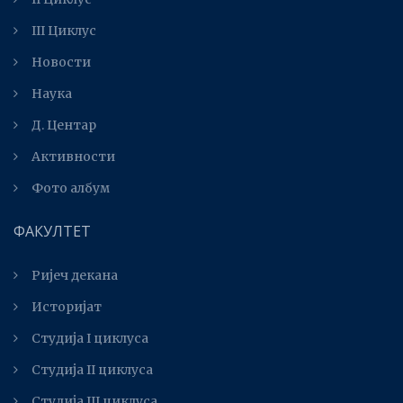
III Циклус
Новости
Наука
Д. Центар
Активности
Фото албум
ФАКУЛТЕТ
Ријеч декана
Историјат
Студија I циклуса
Студија II циклуса
Студијa III циклуса