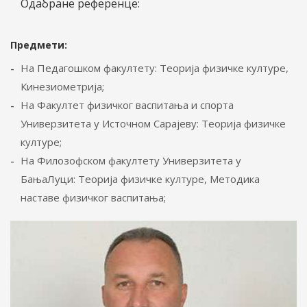
Одабране референце:
Предмети:
На Педагошком факултету: Теорија физичке културе,
Кинезиометрија;
На Факултет физичког васпитања и спорта
Универзитета у Источном Сарајеву: Теорија физичке
културе;
На Филозофском факултету Универзитета у
БањаЛуци: Теорија физичке културе, Методика
наставе физичког васпитања;