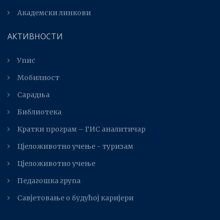
Академски линкови
АКТИВНОСТИ
Упис
Мобилност
Сарадња
Библиотека
Kратки програм – ГИС аналитичар
Цјеложивотно учење - туризам
Цјеложивотно учење
Педагошка група
Савјетовање о будућој каријери