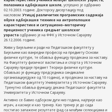
полазника одбојкашке школе
, успјешно je одбранио
02.10.2003. године. Докторску дисертацију под
насловом:
Утицај различитих програмских садржаја
обуке одбојкашке технике на антрополошке
карактеристике и ситуационо–моторичку
прецизност ученика средњег школског
узраста
одбранио je на ФФК у Источном Сарајеву
26.12.2006. године.
Живи у Бијељини и ради на Педагошком факултету у
Бијељини као ванредни професор на предмету Основи
физичке културе, те обавља функцију продекана за наставу.
На Факултету физичког васпитања и спорта у Источном
Сарајеву предаје предмет Теорија физичке културе.
Обављао је функцију предсједника синдикалне
организације(дуже од 10 година), и продекана за наставу на
Педагошком факултету Универзитета у Источном Сарајеву.
Тренутно обавља функцију декана Педагошког факултета
Универзитета у Источном Сарајеву.
Активно се бавио одбојком дуги низ година, најприје као
играч, а касније и као тренер. Као тренер је до сада
постигао запажене резултате (рад са млађим селекцијама и