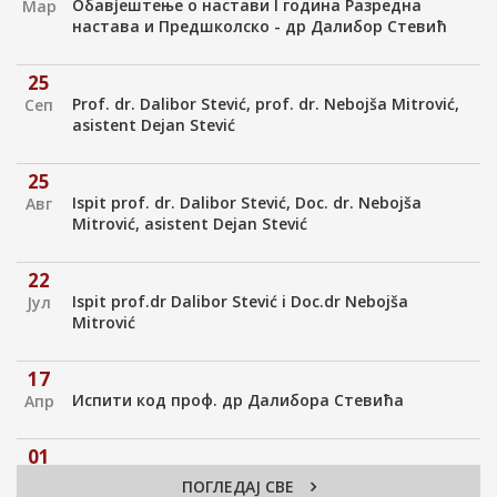
Обавјештење о настави I година Разредна
Мар
настава и Предшколско - др Далибор Стевић
25
Prof. dr. Dalibor Stević, prof. dr. Nebojša Mitrović,
Сеп
asistent Dejan Stević
25
Ispit prof. dr. Dalibor Stević, Doc. dr. Nebojša
Авг
Mitrović, asistent Dejan Stević
22
Ispit prof.dr Dalibor Stević i Doc.dr Nebojša
Јул
Mitrović
17
Испити код проф. др Далибора Стевића
Апр
01
Prof. dr. Dalibor Stević, Doc. dr Nebojša Mitrović,
Јан
ПОГЛЕДАЈ СВЕ