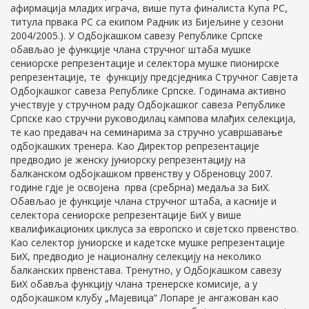
афирмација младих играча, више пута финалиста Купа РС,
титула првака РС са екипом Радник из Бијељине у сезони
2004/2005.). У Одбојкашком савезу Републике Српске
обављао је функције члана стручног штаба мушке
сениорске репрезентације и селектора мушке пионирске
репрезентације, те функцију предсједника Стручног Савјета
Одбојкашког савеза Републике Српске. Годинама активно
учествује у стручном раду Одбојкашког савеза Републике
Српске као стручни руководилац кампова млађих селекција,
те као предавач на семинарима за стручно усавршавање
одбојкашких тренера. Као Директор репрезентације
предводио је женску јуниорску репрезентацију на
балканском одбојкашком првенству у Обреновцу 2007.
године гдје је освојена прва (сребрна) медаља за БиХ.
Обављао је функције члана стручног штаба, а касније и
селектора сениорске репрезентације БиХ у више
квалификационих циклуса за европско и свјетско првенство.
Као селектор јуниорске и кадетске мушке репрезентације
БиХ, предводио је националну селекцију на неколико
балканских првенстава. Тренутно, у Одбојкашком савезу
БиХ обавља функцију члана тренерске комисије, а у
одбојкашком клубу „Мајевица“ Лопаре је ангажован као