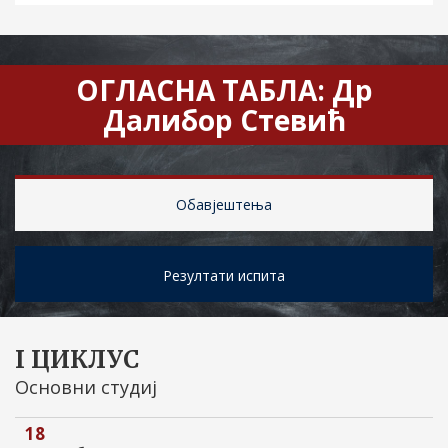
ОГЛАСНА ТАБЛА: Др
Далибор Стевић
Обавјештења
Резултати испита
I ЦИКЛУС
Основни студиј
18