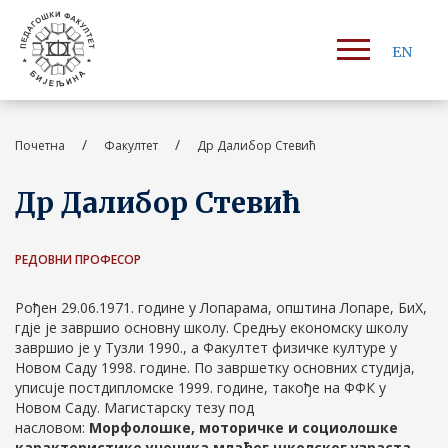
EN
/
/
Почетна
Факултет
Др Далибор Стевић
Др Далибор Стевић
РЕДОВНИ ПРОФЕСОР
Рођен 29.06.1971. године у Лопарама, општина Лопаре, БиХ,
гдје je завршио основну школу. Средњу економску школу
завршио je у Тузли 1990., а Факултет физичке културе у
Новом Саду 1998. године. По завршетку основних студија,
уписuje постдипломске 1999. године, такође на ФФК у
Новом Саду. Магистарску тезу под
насловом:
Морфолошке, моторичке и социолошке
карактеристике ученика млађег школског узраста,