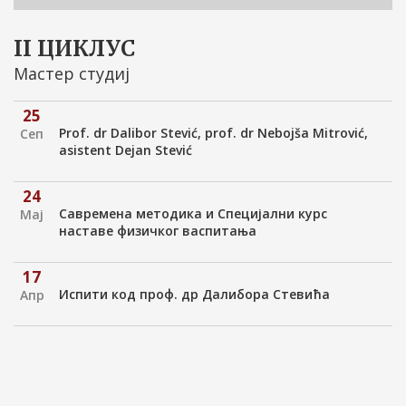
asistent Dejan Stević
II ЦИКЛУС
Мастер студиј
25
Prof. dr Dalibor Stević, prof. dr Nebojša Mitrović,
Сеп
asistent Dejan Stević
24
Савремена методика и Специјални курс
Мај
наставе физичког васпитања
17
Испити код проф. др Далибора Стевића
Апр