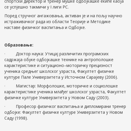
спортски директор и тренер мушке одбојкашке екипе каоја
се успјешно такмичи у I лиги РС.
Поред стручног ангажовања, активан је и на пољу научно
истраживачког рада из области Теорије и Методике
наставе физичког васпитања и Одбојке.
Образовање:
· Доктор наука: Утицај различитих програмских
садржаја обуке одбојкашке технике на антрополошке
карактеристике и ситуационо–моторичку прецизност
ученика средњег школског узраста, Факултет физичке
културе Пале Универзитета у Источном Сарајеву (2006).
· Магистар: Морфолошке, моторичке и социолошке
карактеристике ученика млађег школског узраста, Факултет
физичке културе Универзитета у Новом Саду (2003).
· Професор физичког васпитања и дипломирани тренер
одбојке: Факултет физичке културе Универзитета у Новом
Саду (1998).