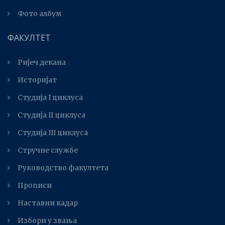
Фото албум
ФАКУЛТЕТ
Ријеч декана
Историјат
Студија I циклуса
Студија II циклуса
Студијa III циклуса
Стручне службе
Руководство факултета
Прописи
Наставни кадар
Избори у звања