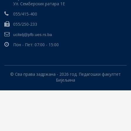
Ул. Семберских ратара 1E
055/415-400
055/250-233
ucitelj@pfb.ues.rs.ba
Пон - Пет: 07:00 - 15:00
© Сва права задржана - 2026 год. Педагошки факултет
Бијељина