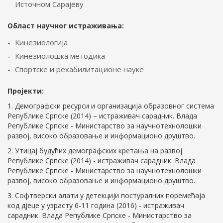
Источном Сарајеву
Област научног истраживања:
Кинезиологија
Кинезиолошка методика
Спортске и рехабилитационе науке
Пројекти:
1. Демографски ресурси и организација образовног система
Републике Српске (2014) – истраживач сарадник. Влада
Републике Српске - Mинистарство за научнотехнолошки
развој, високо образовање и информационо друштво.
2. Утицај будућих демографских кретања на развој
Републике Српске (2014) - истраживач сарадник. Влада
Републике Српске - Mинистарство за научнотехнолошки
развој, високо образовање и информационо друштво.
3. Софтверски алати у детекцији постуралних поремећаја
код дјеце у узрасту 6-11 година (2016) - истраживач
сарадник. Влада Републике Српске - Mинистарство за