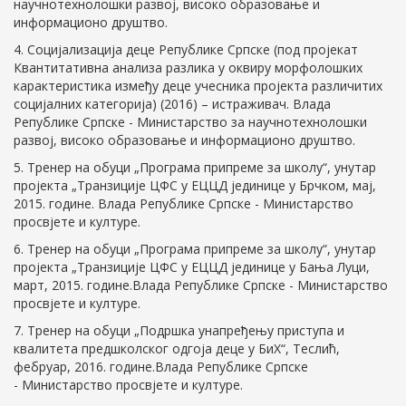
научнотехнолошки развој, високо образовање и
информационо друштво.
4. Социјализација деце Републике Српске (под пројекат
Квантитативна анализа разлика у оквиру морфолошких
карактеристика између деце учесника пројекта различитих
социјалних категорија) (2016) – истраживач. Влада
Републике Српске - Mинистарство за научнотехнолошки
развој, високо образовање и информационо друштво.
5. Тренер на обуци „Програма припреме за школу“, унутар
пројекта „Транзиције ЦФС у ЕЦЦД јединице у Брчком, мај,
2015. године. Влада Републике Српске - Министарство
просвјете и културе.
6. Tренер на обуци „Програма припреме за школу“, унутар
пројекта „Транзиције ЦФС у ЕЦЦД јединице у Бања Луци,
март, 2015. године.Влада Републике Српске - Министарство
просвјете и културе.
7. Тренер на обуци „Подршка унапређењу приступа и
квалитета предшколског одгоја деце у БиХ“, Теслић,
фебруар, 2016. године.Влада Републике Српске
- Министарство просвјете и културе.