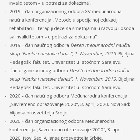
invaliditetom – u potrazi za dokazima”.
2019 - član organizacionog odbora XV međunarodna
naučna konferencija „Metode u specijalnoj edukaciji,
rehabilitaciji i terapiji dece sa smetnjama u razvoju i osoba
sa invaliditetom – u potrazi za dokazima”.
2019 - član naučnog odbora
Deseti međunarodni naučni
skup “Nauka i nastava danas”, 1. Novembar, 2019
. Bijeljina:
Pedagoški fakultet. Univerzitet u Istočnom Sarajevu.
član organizacionog odbora
Deseti međunarodni naučni
skup “Nauka i nastava danas”, 1. Novembar, 2019
. Bijeljina:
Pedagoški fakultet. Univerzitet u Istočnom Sarajevu.
2020 - član naučnog odbora Međunarodna konferencija
„Savremeno obrazovanje 2020“, 3. april, 2020. Novi Sad:
Alijansa prosvetitelja Srbije.
2020 - član organizacionog odbora Međunarodna
konferencija „Savremeno obrazovanje 2020“, 3. april,
2020. Novi Sad: Alijansa prosvetitelja Srbije.