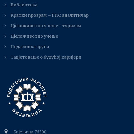
Библиотека
Kратки програм – ГИС аналитичар
Цјеложивотно учење - туризам
Цјеложивотно учење
Педагошка група
Савјетовање о будућој каријери
Бијељина 76300,