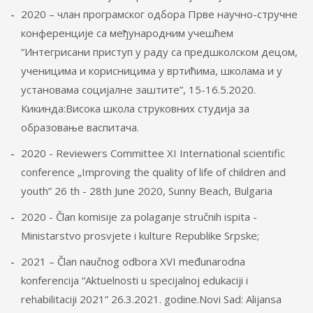
2020 – члан програмског одбора Прве научно-стручне
конференције са међународним учешћем
“Интегрисани приступ у раду са предшколском децом,
ученицима и корисницима у вртићима, школама и у
установама социјалне заштите”, 15-16.5.2020.
Кикинда:Висока школа струковних студија за
образовање васпитача.
2020 - Reviewers Committee XI International scientific
conference „Improving the quality of life of children and
youth” 26 th - 28th June 2020, Sunny Beach, Bulgaria
2020 - Član komisije za polaganje stručnih ispita -
Ministarstvo prosvjete i kulture Republike Srpske;
2021 – Član naučnog odbora XVI međunarodna
konferencija “Aktuelnosti u specijalnoj edukaciji i
rehabilitaciji 2021” 26.3.2021. godine.Novi Sad: Alijansa