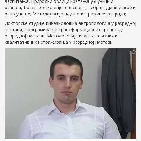
васпитања, Природни облици кретања у функцији
развоја, Предшколско дијете и спорт, Теорије дјечије игре и
рано учење; Методологија научно истраживачког рада;
Докторске студије:Кинезиолошка антропологија у разредној
настави, Програмирање трансформационих процеса у
разредној настави; Методологија квантитативних и
квалитативних истраживања у разредној настави;