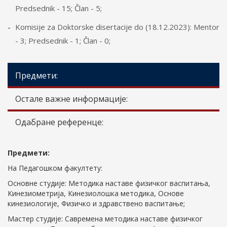
Predsednik - 15; Član - 5;
Komisije za Doktorske disertacije do (18.12.2023): Mentor
- 3; Predsednik - 1; Član - 0;
Предмети:
Остале важне информације:
Одабране референце:
Предмети:
На Педагошком факултету:
Основне студије: Методика наставе физичког васпитања,
Кинезиометрија, Кинезиолошка методика, Основе
кинезиологије, Физичко и здравствено васпитање;
Мастер студије: Савремена методика наставе физичког