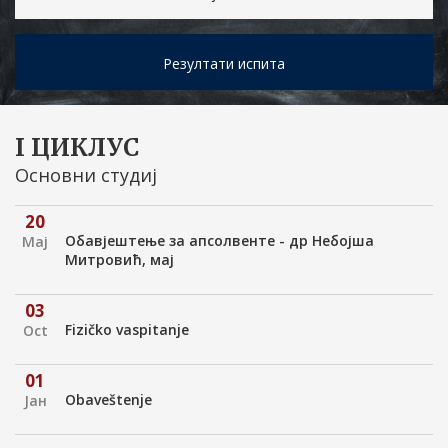
Резултати испита
I ЦИКЛУС
Основни студиј
20
Обавјештење за апсолвенте - др Небојша
Мај
Митровић, мај
03
Fizičko vaspitanje
Oct
01
Obaveštenje
Јан