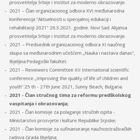
prosvetitelja Srbije i Institut za moderno obrazovanje.
2021 – Član organizacionog odbora XVI međunarodna
konferencija “Aktuelnosti u specijalnoj edukaciji i
rehabilitaciji 2021” 26.3.2021. godine. Novi Sad: Alijansa
prosvetitelja Srbije i Institut za moderno obrazovanje.
2021 – Predsednik organizacionog odbora XI naučnog
skupa sa međunarodnim učešćem „Nauka i nastava danas“,
Bijeljina:Pedagoški fakultet.
2021 - Reviewers Committee XII International scientific
conference „Improving the quality of life of children and
youth” 25 th - 27th June 2021, Sunny Beach, Bulgaria.
2021 - Član stručnog tima za reformu predškolskog
vaspitanja i obrazovanja;
2021 - Član komisije za polaganje stručnih ispita -
Ministarstvo prosvjete i kulture Republike Srpske;
2021 - Član komisije za sufinansiranje naučnoistraživačkih
radova Grada Bijeljina;