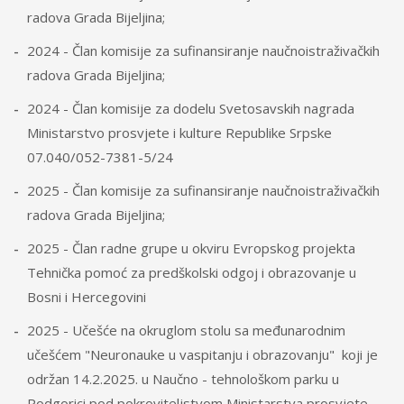
radova Grada Bijeljina;
2024 - Član komisije za sufinansiranje naučnoistraživačkih
radova Grada Bijeljina;
2024 - Član komisije za dodelu Svetosavskih nagrada
Ministarstvo prosvjete i kulture Republike Srpske
07.040/052-7381-5/24
2025 - Član komisije za sufinansiranje naučnoistraživačkih
radova Grada Bijeljina;
2025 - Član radne grupe u okviru Evropskog projekta
Tehnička pomoć za predškolski odgoj i obrazovanje u
Bosni i Hercegovini
2025 - Učešće na okruglom stolu sa međunarodnim
učešćem "Neuronauke u vaspitanju i obrazovanju" koji je
održan 14.2.2025. u Naučno - tehnološkom parku u
Podgorici pod pokroviteljstvom Ministarstva prosvjete,