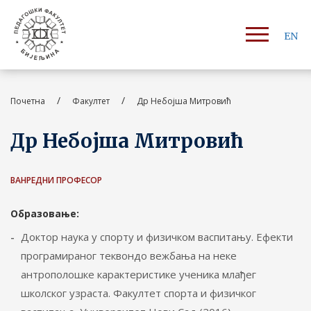
EN
/
/
Почетна
Факултет
Др Небојша Митровић
Др Небојша Митровић
ВАНРЕДНИ ПРОФЕСОР
Образовање:
Доктор наука у спорту и физичком васпитању. Ефекти
програмираног теквондо вежбања на неке
антрополошке карактеристике ученика млађег
школског узраста. Факултет спорта и физичког