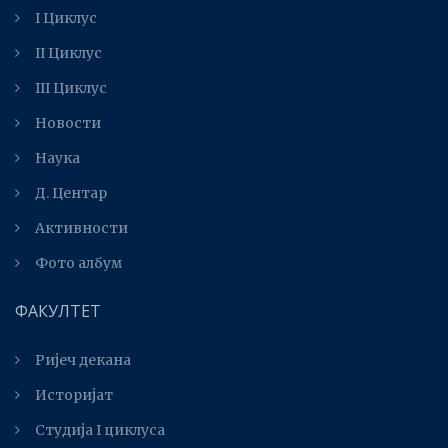
I Циклус
II Циклус
III Циклус
Новости
Наука
Д. Центар
Активности
Фото албум
ФАКУЛТЕТ
Ријеч декана
Историјат
Студија I циклуса