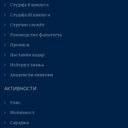
Студија II циклуса
Студијa III циклуса
Стручне службе
Руководство факултета
Прописи
Наставни кадар
Избори у звања
Академски линкови
АКТИВНОСТИ
Упис
Мобилност
Сарадња