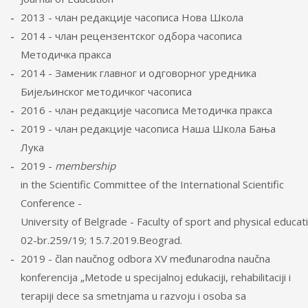
2013 - члан редакције часописа Нова Школа
2014 - члан рецензентског одбора часописа
Методичка пракса
2014 - Заменик главног и одговорног уредника
Бијељинског методичког часописа
2016 - члан редакције часописа Методичка пракса
2019 - члан редакције часописа Наша Школа Бања
Лука
2019 -
membership
in the Scientific Committee of the International Scientific
Conference -
University of Belgrade - Faculty of sport and physical educat
02-br.259/19; 15.7.2019.Beograd.
2019 - član naučnog odbora XV međunarodna naučna
konferencija „Metode u specijalnoj edukaciji, rehabilitaciji i
terapiji dece sa smetnjama u razvoju i osoba sa