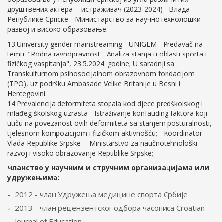
друштвених актера - истраживач (2023-2024) - Влада
Републике Српске - Mинистарство за научнотехнолошки
развој и високо образовање.
13.University gender mainstreaming - UNIGEM - Predavač na
temu: "Rodna ravnopravnost - Analiza stanja u oblasti sporta i
fizičkog vaspitanja", 23.5.2024. godine; U saradnji sa
Transkulturnom psihosocijalnom obrazovnom fondacijom
(TPO), uz podršku Ambasade Velike Britanije u Bosni i
Hercegovini.
14.Prevalencija deformiteta stopala kod djece predškolskog i
mlađeg školskog uzrasta - Istraživanje konfauding faktora koji
utiču na povezanost ovih deformiteta sa stanjem posturalnosti,
tjelesnom kompozicijom i fizičkom aktivnošću; - Koordinator -
Vlada Republike Srpske - Ministarstvo za naučnotehnološki
razvoj i visoko obrazovanje Republike Srpske;
Чланство у научним и стручним организацијама или
удружењима:
2012 - члан Удружења медицине спорта Србије
2013 - члан рецензентског одбора часописа Croatian
Journal of Education