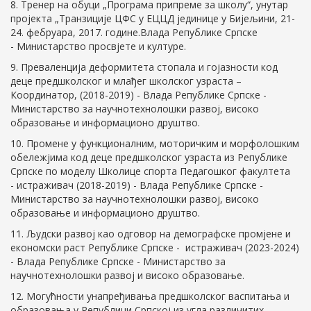
8. Тренер на обуци „Програма припреме за школу“, унутар
пројекта „Транзиције ЦФС у ЕЦЦД јединице у Бијељини, 21-
24. фебруара, 2017. године.Влада Републике Српске
- Министарство просвјете и културе.
9. Преваленција деформитета стопала и гојазности код
деце предшколског и млађег школског узраста –
Координатор, (2018-2019) - Влада Републике Српске -
Mинистарство за научнотехнолошки развој, високо
образовање и информационо друштво.
10. Промене у функционалним, моторичким и морфолошким
обележјима код деце предшколског узраста из Републике
Српске по моделу Школице спорта Педагошког факултета
- истраживач (2018-2019) - Влада Републике Српске -
Mинистарство за научнотехнолошки развој, високо
образовање и информационо друштво.
11. Људски развој као одговор на демографске промјене и
економски раст Републике Српске - истраживач (2023-2024)
- Влада Републике Српске - Mинистарство за
научнотехнолошки развој и високо образовање.
12. Могућности унапређивања предшколског васпитања и
образовања у Републици Српској из угла различитих