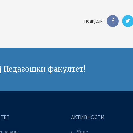
Подијели:
ј Педагошки факултет!
ЛТЕТ
АКТИВНОСТИ
ч декана
Упис