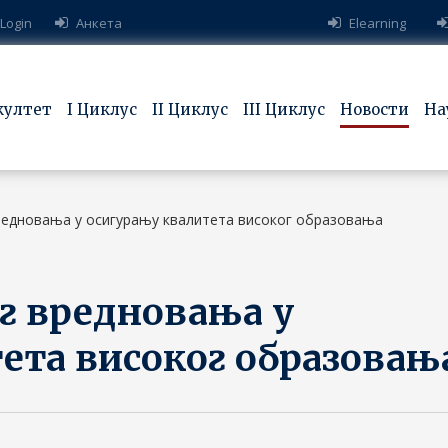
 Login
Анкета
Elearning
култет
I Циклус
II Циклус
III Циклус
Новости
На
вредновања у осигурању квалитета високог образовања
ог вредновања у
ета високог образовањ