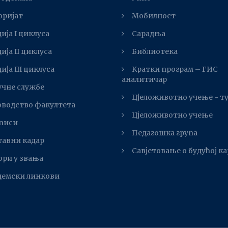
оријат
Мобилност
ија I циклуса
Сарадња
ија II циклуса
Библиотека
ијa III циклуса
Kратки програм – ГИС
аналитичар
учне службе
Цјеложивотно учење - т
оводство факултета
Цјеложивотно учење
писи
Педагошка група
тавни кадар
Савјетовање о будућој к
ори у звања
демски линкови