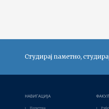
Студирај паметно, студира
НАВИГАЦИЈА
ФАКУ
Почетна
Рије