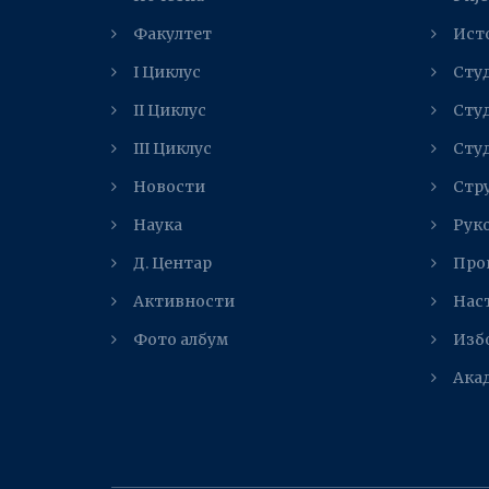
Факултет
Ист
I Циклус
Студ
II Циклус
Студ
III Циклус
Студ
Новости
Стр
Наука
Рук
Д. Центар
Про
Активности
Нас
Фото албум
Изб
Ака