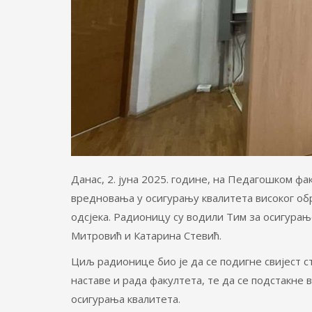
Данас, 2. јуна 2025. године, на Педагошком ф
вредновања у осигурању квалитета високог об
одсјека. Радионицу су водили Тим за осигура
Митровић и Катарина Стевић.
Циљ радионице био је да се подигне свијест 
наставе и рада факултета, те да се подстакне
осигурања квалитета.