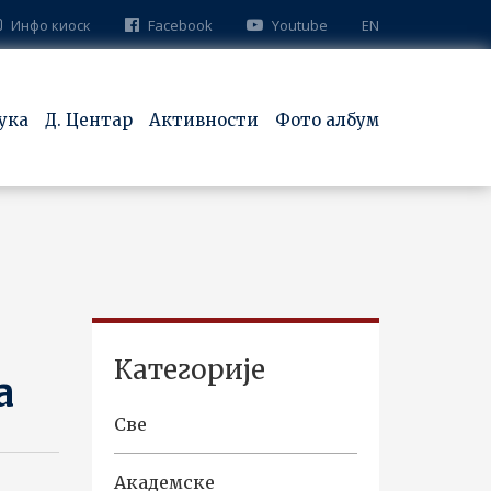
Инфо киоск
Facebook
Youtube
EN
ука
Д. Центар
Активности
Фото албум
Категорије
а
Све
Академске