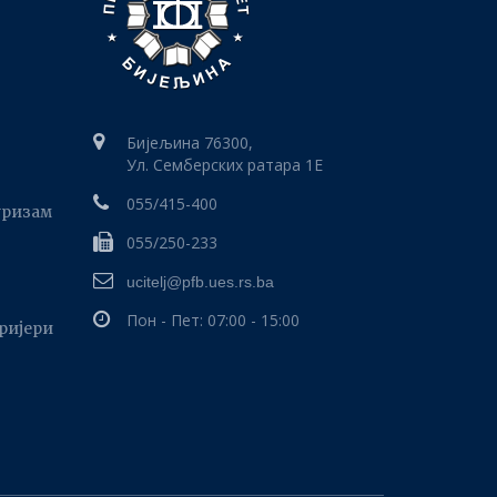
Бијељина 76300,
Ул. Семберских ратара 1E
055/415-400
уризам
055/250-233
ucitelj@pfb.ues.rs.ba
Пон - Пет: 07:00 - 15:00
аријери