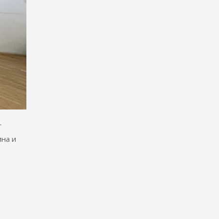
г
ина и