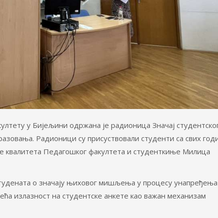
акултету у Бијељини одржана је радионица Значај студентско
разовања. Радионици су присуствовали студенти са свих год
ње квалитета Педагошког факултета и студенткиње Милица
студената о значају њиховог мишљења у процесу унапређења
 већа излазност на студентске анкете као важан механизам