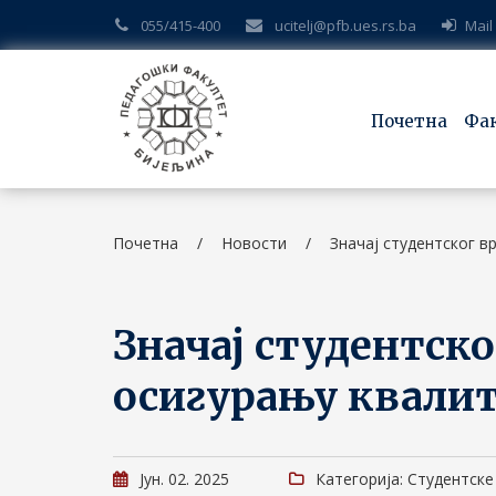
055/415-400
ucitelj@pfb.ues.rs.ba
Mail
Почетна
Фа
Почетна
/
Новости
/
Значај студентског 
Значај студентск
осигурању квалит
Јун. 02. 2025
Категорија: Студентске