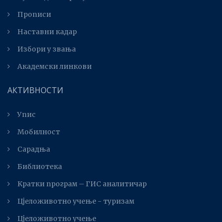
Прописи
Наставни кадар
Избори у звања
Академски линкови
АКТИВНОСТИ
Упис
Мобилност
Сарадња
Библиотека
Kратки програм – ГИС аналитичар
Цјеложивотно учење - туризам
Цјеложивотно учење