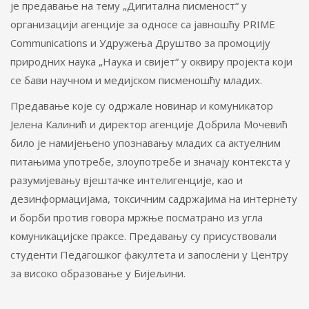
је предавање на тему „Дигитална писменост“ у
организацији агенције за односе са јавношћу PRIME
Communications и Удружења Друштво за промоцију
природних наука „Наука и свијет“ у оквиру пројекта који
се бави научном и медијском писменошћу младих.
Предавање које су одржале новинар и комуникатор
Јелена Калинић и директор агенције Добрила Мочевић
било је намијењено упознавању младих са актуелним
питањима употребе, злоупотребе и значају контекста у
разумијевању вјештачке интелигенције, као и
дезинформацијама, токсичним садржајима на интернету
и борби против говора мржње посматрано из угла
комуникацијске праксе. Предавању су присуствовали
студенти Педагошког факултета и запослени у Центру
за високо образовање у Бијељини.