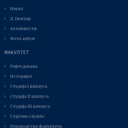
Наука
Д. Центар
Активности
Фото албум
ФАКУЛТЕТ
Ријеч декана
Историјат
Студија I циклуса
Студија II циклуса
Студијa III циклуса
Стручне службе
Руководство факултета