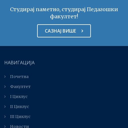
Студирај паметно, студирај Педагошки
факултет!
САЗНАЈ ВИШЕ
НАВИГАЦИЈА
Почетна
Факултет
I Циклус
II Циклус
III Циклус
Новости