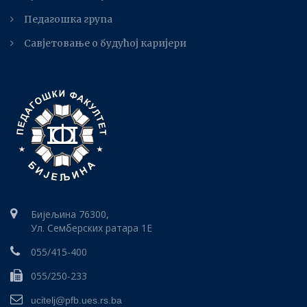
Педагошка група
Савјетовање о будућој каријери
Бијељина 76300,
Ул. Семберских ратара 1E
055/415-400
055/250-233
ucitelj@pfb.ues.rs.ba