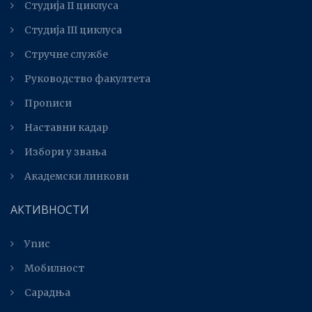
Студија II циклуса
Студијa III циклуса
Стручне службе
Руководство факултета
Прописи
Наставни кадар
Избори у звања
Академски линкови
АКТИВНОСТИ
Упис
Мобилност
Сарадња