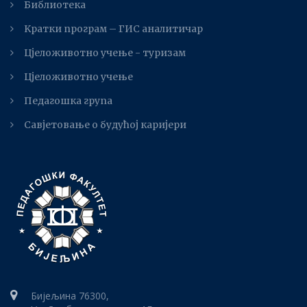
Библиотека
Kратки програм – ГИС аналитичар
Цјеложивотно учење - туризам
Цјеложивотно учење
Педагошка група
Савјетовање о будућој каријери
Бијељина 76300,