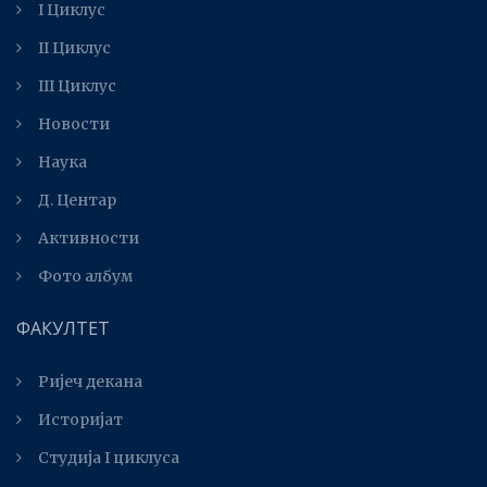
I Циклус
II Циклус
III Циклус
Новости
Наука
Д. Центар
Активности
Фото албум
ФАКУЛТЕТ
Ријеч декана
Историјат
Студија I циклуса