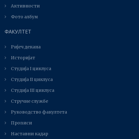
Активности
Фото албум
ФАКУЛТЕТ
Ријеч декана
Историјат
Студија I циклуса
Студија II циклуса
Студијa III циклуса
Стручне службе
Руководство факултета
Прописи
Наставни кадар