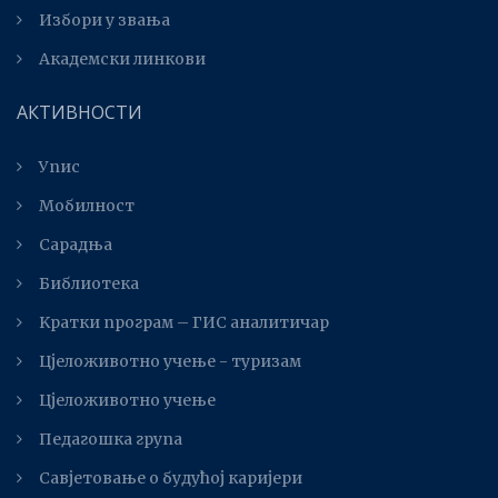
Избори у звања
Академски линкови
АКТИВНОСТИ
Упис
Мобилност
Сарадња
Библиотека
Kратки програм – ГИС аналитичар
Цјеложивотно учење - туризам
Цјеложивотно учење
Педагошка група
Савјетовање о будућој каријери