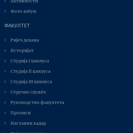
Активности
Фото албум
ФАКУЛТЕТ
Ријеч декана
Историјат
Студија I циклуса
Студија II циклуса
Студијa III циклуса
Стручне службе
Руководство факултета
Прописи
Наставни кадар