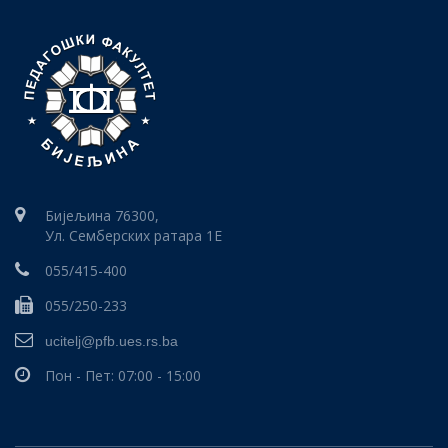
Бијељина 76300,
Ул. Семберских ратара 1E
055/415-400
055/250-233
ucitelj@pfb.ues.rs.ba
Пон - Пет: 07:00 - 15:00