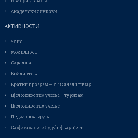
Избори у звања
Академски линкови
АКТИВНОСТИ
Упис
Мобилност
Сарадња
Библиотека
Kратки програм – ГИС аналитичар
Цјеложивотно учење - туризам
Цјеложивотно учење
Педагошка група
Савјетовање о будућој каријери