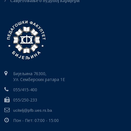
Савјетовање о будућој каријери
Бијељина 76300,
Ул. Семберских ратара 1E
055/415-400
055/250-233
ucitelj@pfb.ues.rs.ba
Пон - Пет: 07:00 - 15:00