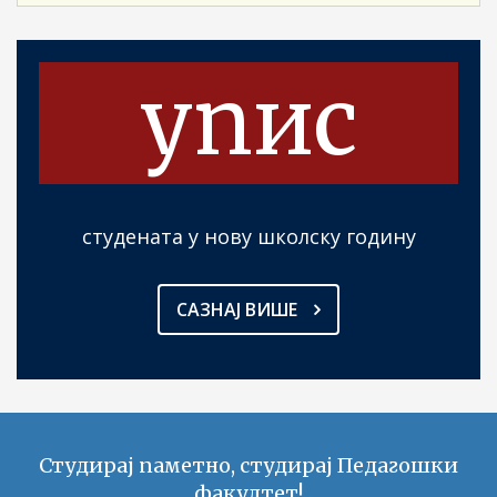
упис
студената у нову школску годину
САЗНАЈ ВИШЕ
Студирај паметно, студирај Педагошки
факултет!