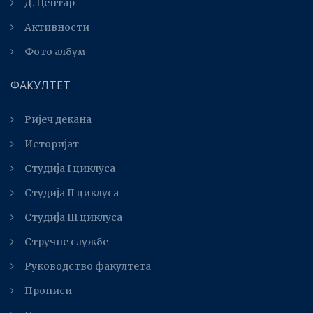
Д. Центар
Активности
Фото албум
ФАКУЛТЕТ
Ријеч декана
Историјат
Студија I циклуса
Студија II циклуса
Студијa III циклуса
Стручне службе
Руководство факултета
Прописи