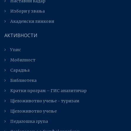
Наставни кадар
Избори у звања
Академски линкови
АКТИВНОСТИ
Упис
Мобилност
Сарадња
Библиотека
Kратки програм – ГИС аналитичар
Цјеложивотно учење - туризам
Цјеложивотно учење
Педагошка група