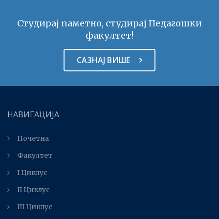
Студирај паметно, студирај Педагошки
факултет!
САЗНАЈ ВИШЕ
НАВИГАЦИЈА
Почетна
Факултет
I Циклус
II Циклус
III Циклус