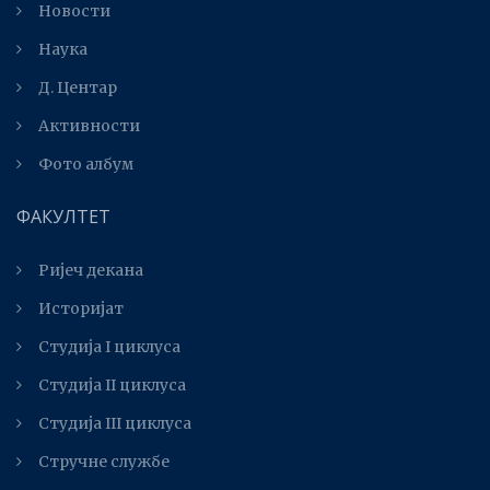
Новости
Наука
Д. Центар
Активности
Фото албум
ФАКУЛТЕТ
Ријеч декана
Историјат
Студија I циклуса
Студија II циклуса
Студијa III циклуса
Стручне службе