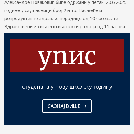
Александре Новаковић биће одржани у петак, 20.6.2025.
године у слушаоници број 2 и то: Насљеђе и
репродуктивно здравље породице од 10 часова, те
Здравствени и хигијенски аспекти развоја од 11 часова.
упис
студената у нову школску годину
САЗНАЈ ВИШЕ