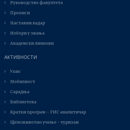
Руководство факултета
Прописи
Наставни кадар
Избори у звања
Академски линкови
АКТИВНОСТИ
Упис
Мобилност
Сарадња
Библиотека
Kратки програм – ГИС аналитичар
Цјеложивотно учење - туризам