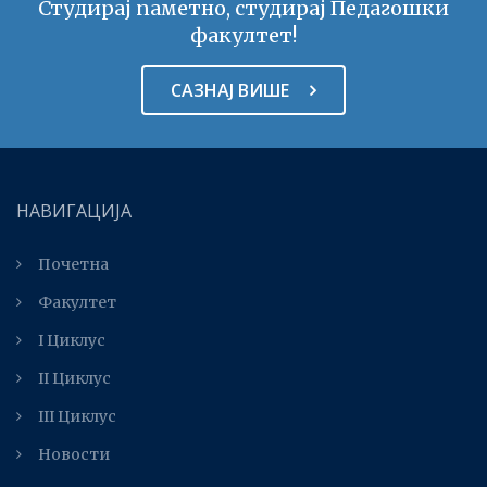
Студирај паметно, студирај Педагошки
факултет!
САЗНАЈ ВИШЕ
НАВИГАЦИЈА
Почетна
Факултет
I Циклус
II Циклус
III Циклус
Новости