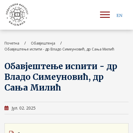
EN
/
/
Почетна
Обавјештенја
Обавјештење испити - др Владо Симеуновић, др Сања Милић
Обавјештење испити - др
Владо Симеуновић, др
Сања Милић
Јул. 02. 2025