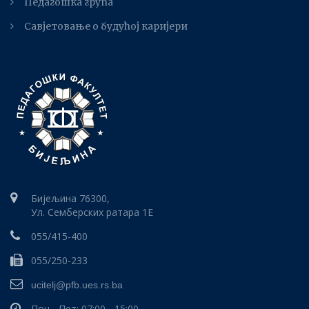
Педагошка група
Савјетовање о будућој каријери
Бијељина 76300,
Ул. Семберских ратара 1E
055/415-400
055/250-233
ucitelj@pfb.ues.rs.ba
Пон - Пет: 07:00 - 15:00