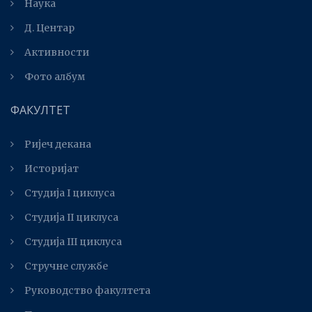
Наука
Д. Центар
Активности
Фото албум
ФАКУЛТЕТ
Ријеч декана
Историјат
Студија I циклуса
Студија II циклуса
Студијa III циклуса
Стручне службе
Руководство факултета