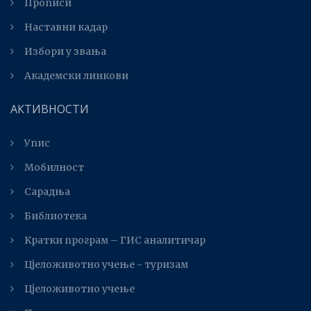
Прописи
Наставни кадар
Избори у звања
Академски линкови
АКТИВНОСТИ
Упис
Мобилност
Сарадња
Библиотека
Kратки програм – ГИС аналитичар
Цјеложивотно учење - туризам
Цјеложивотно учење