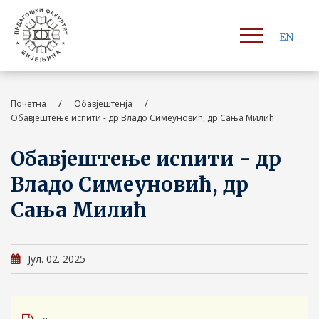
EN
/
/
Почетна
Обавјештенја
Обавјештење испити - др Владо Симеуновић, др Сања Милић
Обавјештење испити - др
Владо Симеуновић, др
Сања Милић
Јул. 02. 2025