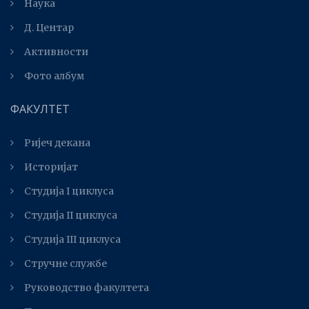
Наука
Д. Центар
Активности
Фото албум
ФАКУЛТЕТ
Ријеч декана
Историјат
Студија I циклуса
Студија II циклуса
Студијa III циклуса
Стручне службе
Руководство факултета