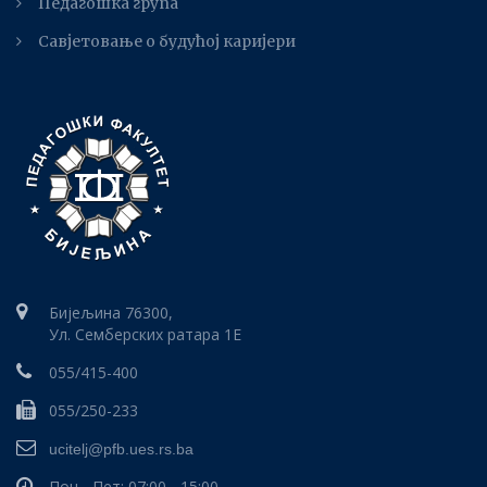
Педагошка група
Савјетовање о будућој каријери
Бијељина 76300,
Ул. Семберских ратара 1E
055/415-400
055/250-233
ucitelj@pfb.ues.rs.ba
Пон - Пет: 07:00 - 15:00