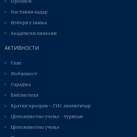
Прописи
Наставни кадар
Избори у звања
Академски линкови
АКТИВНОСТИ
Упис
Мобилност
Сарадња
Библиотека
Kратки програм – ГИС аналитичар
Цјеложивотно учење - туризам
Цјеложивотно учење