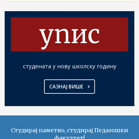
упис
студената у нову школску годину
САЗНАЈ ВИШЕ
Студирај паметно, студирај Педагошки
факултет!