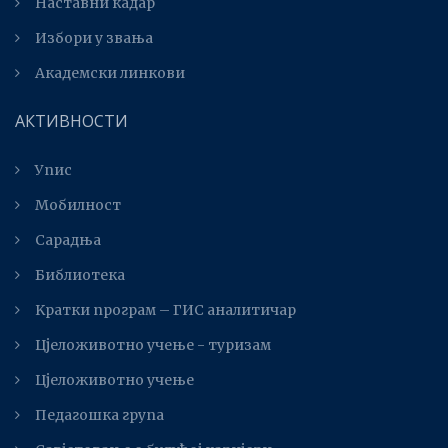
Наставни кадар
Избори у звања
Академски линкови
АКТИВНОСТИ
Упис
Мобилност
Сарадња
Библиотека
Kратки програм – ГИС аналитичар
Цјеложивотно учење - туризам
Цјеложивотно учење
Педагошка група