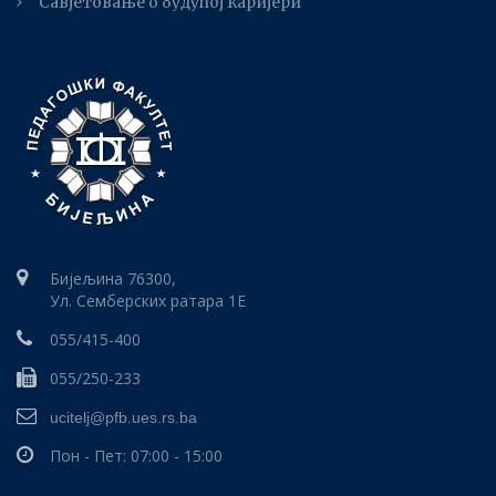
Савјетовање о будућој каријери
Бијељина 76300,
Ул. Семберских ратара 1E
055/415-400
055/250-233
ucitelj@pfb.ues.rs.ba
Пон - Пет: 07:00 - 15:00