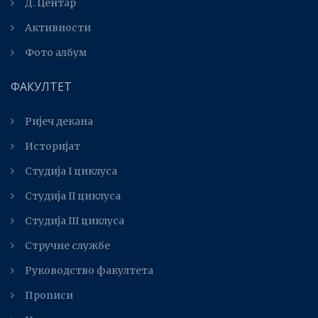
Д. Центар
Активности
Фото албум
ФАКУЛТЕТ
Ријеч декана
Историјат
Студија I циклуса
Студија II циклуса
Студијa III циклуса
Стручне службе
Руководство факултета
Прописи