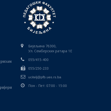
Бијељина 76300,
Ул. Семберских ратара 1E
055/415-400
уризам
055/250-233
ucitelj@pfb.ues.rs.ba
Пон - Пет: 07:00 - 15:00
аријери