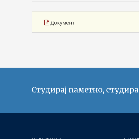
Документ
Студирај паметно, студира