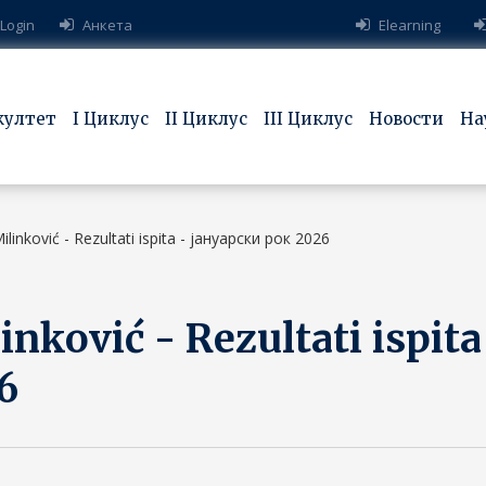
 Login
Анкета
Elearning
култет
I Циклус
II Циклус
III Циклус
Новости
На
ilinković - Rezultati ispita - јануарски рок 2026
inković - Rezultati ispita
6