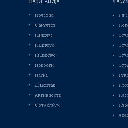
НАВИГАЦИЈА
ФАКУ
Почетна
Рије
Факултет
Ист
I Циклус
Студ
II Циклус
Студ
III Циклус
Студ
Новости
Стр
Наука
Рук
Д. Центар
Про
Активности
Нас
Фото албум
Изб
Ака