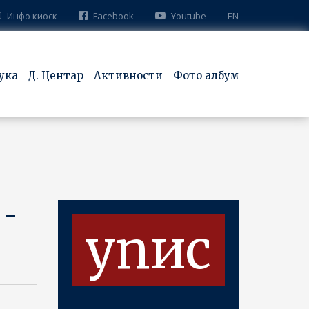
Инфо киоск
Facebook
Youtube
EN
ука
Д. Центар
Активности
Фото албум
 -
упис