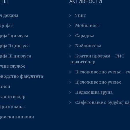
ЛТЕТ
АКТИВНОСТИ
ч декана
Упис
оријат
Мобилност
ија I циклуса
Сарадња
ија II циклуса
Библиотека
ијa III циклуса
Kратки програм – ГИС
аналитичар
учне службе
Цјеложивотно учење - т
оводство факултета
Цјеложивотно учење
писи
Педагошка група
тавни кадар
Савјетовање о будућој к
ори у звања
демски линкови