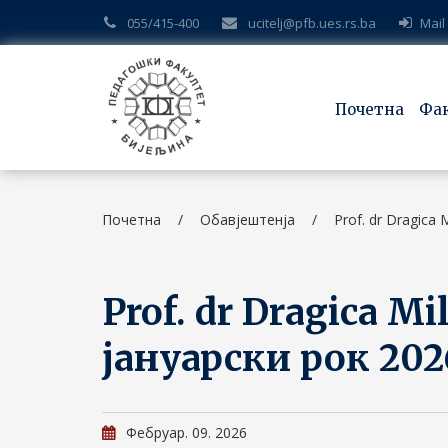
055/415-400
ucitelj@pfb.ues.rs.ba
Mail
Почетна
Фа
Почетна
/
Обавјештенја
/
Prof. dr Dragica M
Prof. dr Dragica Mil
јануарски рок 202
Фебруар. 09. 2026