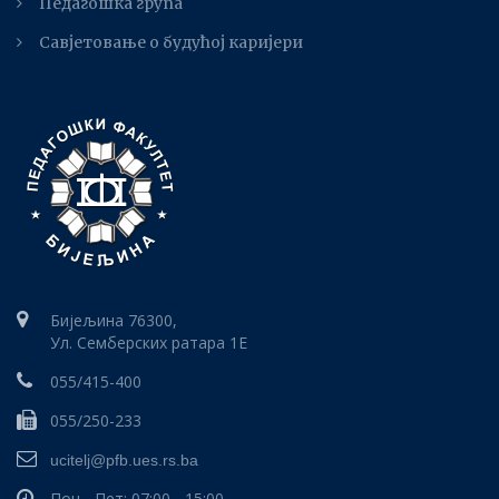
Педагошка група
Савјетовање о будућој каријери
Бијељина 76300,
Ул. Семберских ратара 1E
055/415-400
055/250-233
ucitelj@pfb.ues.rs.ba
Пон - Пет: 07:00 - 15:00