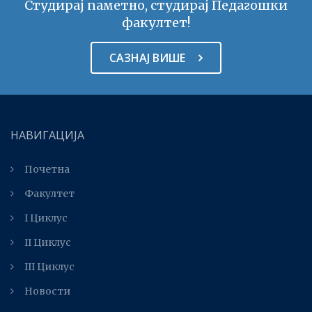
Студирај паметно, студирај Педагошки
факултет!
САЗНАЈ ВИШЕ
НАВИГАЦИЈА
Почетна
Факултет
I Циклус
II Циклус
III Циклус
Новости