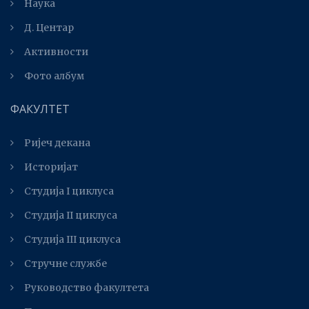
Наука
Д. Центар
Активности
Фото албум
ФАКУЛТЕТ
Ријеч декана
Историјат
Студија I циклуса
Студија II циклуса
Студијa III циклуса
Стручне службе
Руководство факултета