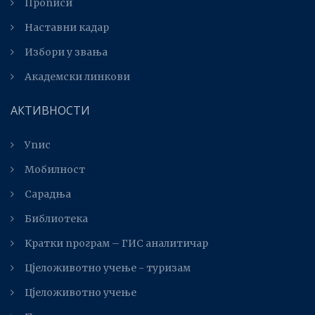
Прописи
Наставни кадар
Избори у звања
Академски линкови
АКТИВНОСТИ
Упис
Мобилност
Сарадња
Библиотека
Kратки програм – ГИС аналитичар
Цјеложивотно учење - туризам
Цјеложивотно учење