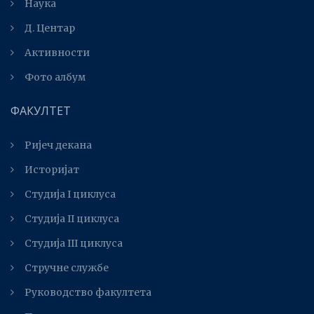
Наука
Д. Центар
Активности
Фото албум
ФАКУЛТЕТ
Ријеч декана
Историјат
Студија I циклуса
Студија II циклуса
Студијa III циклуса
Стручне службе
Руководство факултета