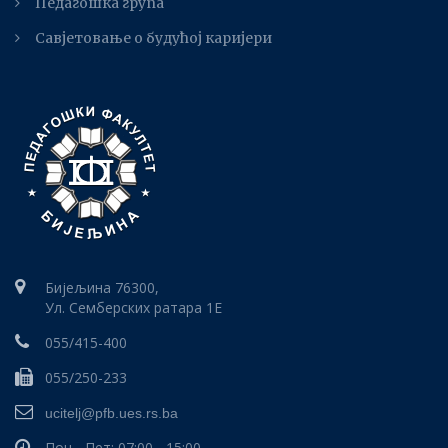
Педагошка група
Савјетовање о будућој каријери
Бијељина 76300,
Ул. Семберских ратара 1E
055/415-400
055/250-233
ucitelj@pfb.ues.rs.ba
Пон - Пет: 07:00 - 15:00