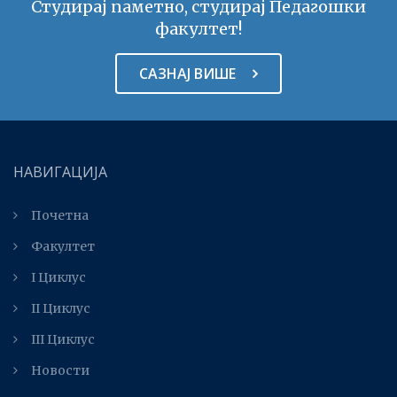
Студирај паметно, студирај Педагошки
факултет!
САЗНАЈ ВИШЕ
НАВИГАЦИЈА
Почетна
Факултет
I Циклус
II Циклус
III Циклус
Новости