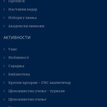
Прописи
Наставни кадар
Избори у звања
Академски линкови
АКТИВНОСТИ
Упис
Мобилност
Сарадња
Библиотека
Kратки програм – ГИС аналитичар
Цјеложивотно учење - туризам
Цјеложивотно учење