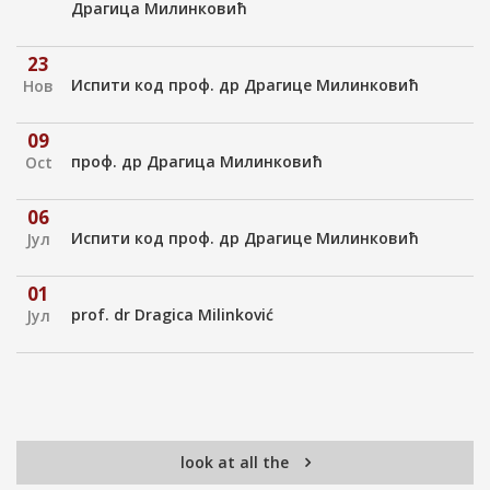
Драгица Милинковић
23
Испити код проф. др Драгице Милинковић
Нов
09
проф. др Драгица Милинковић
Oct
06
Испити код проф. др Драгице Милинковић
Јул
01
prof. dr Dragica Milinković
Јул
look at all the