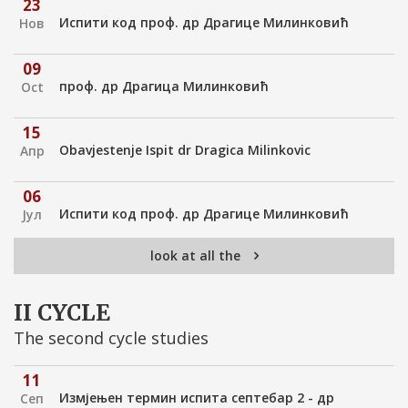
23
Испити код проф. др Драгице Милинковић
Нов
09
проф. др Драгица Милинковић
Oct
15
Оbavjestenje Ispit dr Dragica Milinkovic
Апр
06
Испити код проф. др Драгице Милинковић
Јул
look at all the
03
Обавјештење испити - проф. Драгица
Јул
Милинковић
II CYCLE
The second cycle studies
11
Измјењен термин испита септебар 2 - др
Сеп