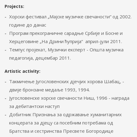
Projects:
Хорски фестивал „Мајске музичке свечаности“ од 2002.
године до данас
Програм прекограничне сарадње Србије и Босне и
Херцеговине „На Дрини ћуприја“ април-јули 2011.
Темпус пројекат, Музички експерт - Општа музичка
педагогија, децембар 2011.
Artistic activity:
Такмичење Југословенских дјечјих хорова Шабац, -
двије бронзане медаље 1993, 1994.
Југословенске хорске свечаности Ниш, 1996 - награда
за дебитантски наступ
Добитник Признања за одржавање хуманитарних
концерата за дјецу са посебним потребама од
Братства и сестринства Пресвете Богородице