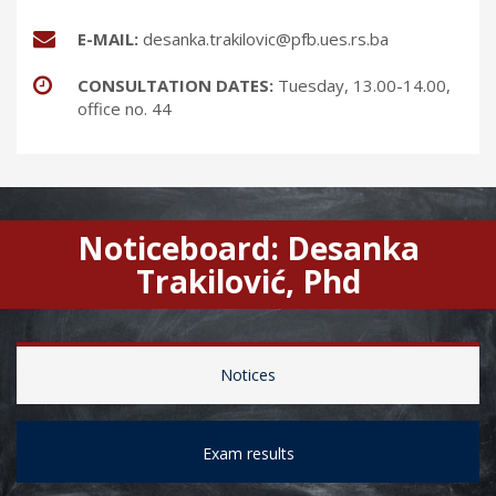
Е-MAIL:
desanka.trakilovic@pfb.ues.rs.ba
CONSULTATION DATES:
Tuesday, 13.00-14.00,
office no. 44
Noticeboard: Desanka
Trakilović, Phd
Notices
Exam results