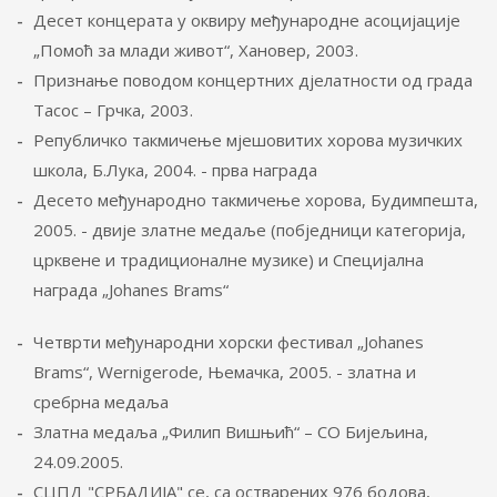
Десет концерата у оквиру међународне асоцијације
„Помоћ за млади живот“, Хановер, 2003.
Признање поводом концертних дјелатности од града
Тасос – Грчка, 2003.
Републичко такмичење мјешовитих хорова музичких
школа, Б.Лука, 2004. - прва награда
Десето међународно такмичење хорова, Будимпешта,
2005. - двије златне медаље (побједници категорија,
црквене и традиционалне музике) и Специјална
награда „Johanes Brams“
Четврти међународни хорски фестивал „Johanes
Brams“, Wernigerode, Њемачка, 2005. - златна и
сребрна медаља
Златна медаља „Филип Вишњић“ – СО Бијељина,
24.09.2005.
СЦПД "СРБАДИЈА" се, са остварених 976 бодова,