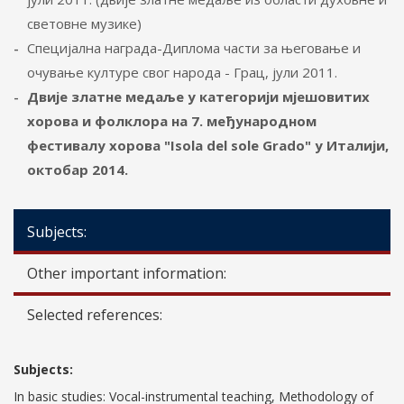
световне музике)
Специјална награда-Диплома части за његовање и
очување културе свог народа - Грац, јули 2011.
Двије златне медаље у категорији мјешовитих
хорова и фолклора на 7. међународном
фестивалу хорова "Isola del sole Grado" у Италији,
октобар 2014.
Subjects:
Other important information:
Selected references:
Subjects:
In basic studies: Vocal-instrumental teaching, Methodology of