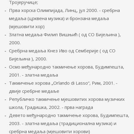
Тројеручице;
Прва хорска Олимпијада, Линц, јул 2000. - сребрна
медаља (црквена музика) и бронзана медаља
(мјешовити хор)
Златна медаља Филип Вишњић ( од СО Бијељина ),
2000.
Сребрна медаља Кнез Иво од Семберије ( од СО
Бијељина ), 2000.
Осмо међународно такмичење хорова, Будимпешта,
2001. - златна медаља
Такмичење хорова „Orlando di Lasso“, Рим, 2001. -
двије сребрне медаље
Републичко такмичење мјешовитих хорова музичких
школа, Градишка, 2002. - прва награда
Девето међународно такмичење хорова, Будимпешта,
2003. - златна медаља (традиционална музика) и
сребрна медаља (мјешовити хорови)