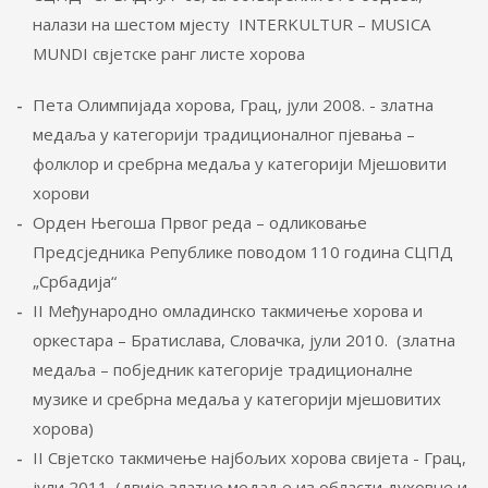
налази на шестом мјесту INTERKULTUR – MUSICA
MUNDI свјетске ранг листе хорова
Пета Олимпијада хорова, Грац, јули 2008. - златна
медаља у категорији традиционалног пјевања –
фолклор и сребрна медаља у категорији Мјешовити
хорови
Орден Његоша Првог реда – одликовање
Предсједника Републике поводом 110 година СЦПД
„Србадија“
II Међународно омладинско такмичење хорова и
оркестара – Братислава, Словачка, јули 2010. (златна
медаља – побједник категорије традиционалне
музике и сребрна медаља у категорији мјешовитих
хорова)
II Свјетско такмичење најбољих хорова свијета - Грац,
јули 2011. (двије златне медаље из области духовне и