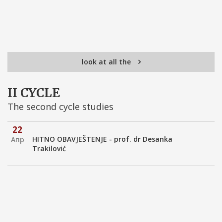
look at all the
II CYCLE
The second cycle studies
22
HITNO OBAVJEŠTENJE - prof. dr Desanka
Апр
Trakilović