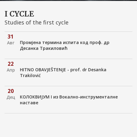
I CYCLE
Studies of the first cycle
31
Промјена термина испита код проф. др
Авг
Десанка Тракиловић
22
HITNO OBAVJEŠTENJE - prof. dr Desanka
Апр
Trakilović
20
КОЛОКВИЈУМ I из Вокално-инструменталне
Дец
наставе