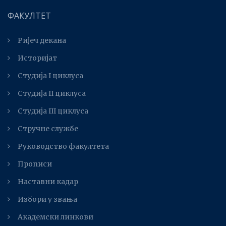
ФАКУЛТЕТ
Ријеч декана
Историјат
Студија I циклуса
Студија II циклуса
Студијa III циклуса
Стручне службе
Руководство факултета
Прописи
Наставни кадар
Избори у звања
Академски линкови