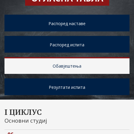
Распоред наставе
Распоред испита
Обавјештења
Резултати испита
I ЦИКЛУС
Основни студиј