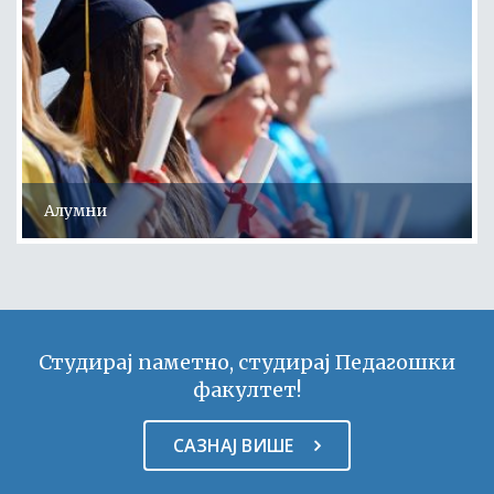
Алумни
Студирај паметно, студирај Педагошки
факултет!
САЗНАЈ ВИШЕ