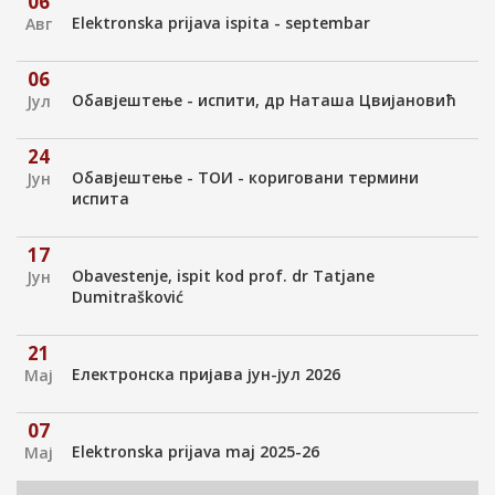
06
Elektronska prijava ispita - septembar
Авг
06
Обавјештење - испити, др Наташа Цвијановић
Јул
24
Обавјештење - ТОИ - кориговани термини
Јун
испита
17
Obavestenje, ispit kod prof. dr Tatjane
Јун
Dumitrašković
21
Електронска пријава јун-јул 2026
Мај
07
Elektronska prijava maj 2025-26
Мај