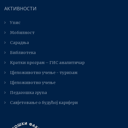
АКТИВНОСТИ
Упис
Мобилност
Сарадња
Библиотека
Kратки програм – ГИС аналитичар
Цјеложивотно учење - туризам
Цјеложивотно учење
Педагошка група
Савјетовање о будућој каријери