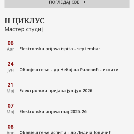
ПОГЛЕДАЈ СВЕ
04
Електротехника 2 - предавања др С. Лубура
Мај
II ЦИКЛУС
08
Мастер студиј
Обавјештење испити - др Лидија Јовичић
Апр
06
07
Elektronska prijava ispita - septembar
Авг
НОВО обавјештење испити - др Сузана Бунчић
Апр
24
07
Обавјештење - др Небојша Ралевић - испити
Јун
Обавјештење испити - др Сања Опсеница и др
Апр
Слађана Миљеновић
21
Електронска пријава јун-јул 2026
Мај
07
Elektronska prijava maj 2025-26
Мај
08
Обавјештење испити - др Лидија Јовичић
Апр