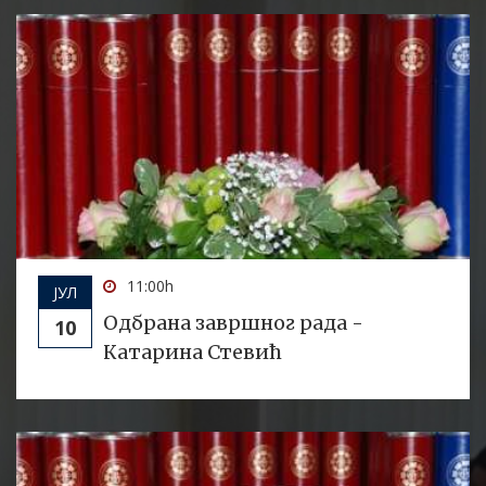
10
Nada Vasiljevic - izvjestaj o podobnosti teme
Јул
doktorske disertacije i kandidata
23
Извјештај о подобности теме и кандидата
Мај
Раде Стокановић
24
Odluka o zakazivanju odbrane dr disertacije -
Феб
Goran Aljetic
11:00h
ЈУЛ
Oдбранa завршног рада -
10
Катарина Стевић