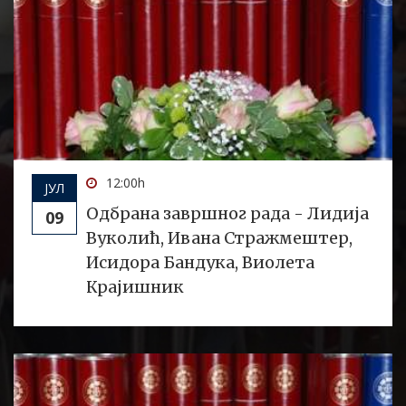
12:00h
ЈУЛ
Oдбранa завршног рада - Лидија
09
Вуколић, Ивана Стражмештер,
Исидора Бандука, Виолета
Крајишник