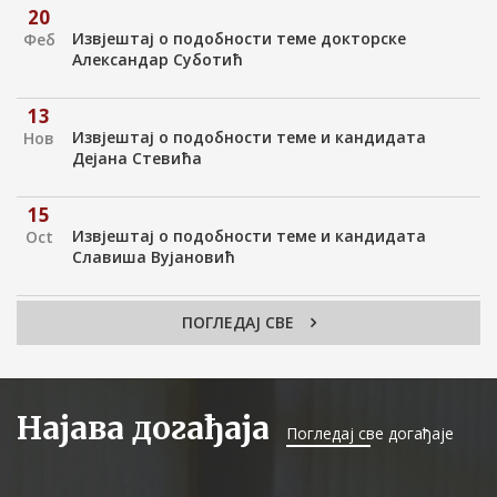
20
Извјештај о подобности теме докторске
Феб
Александар Суботић
13
Извјештај о подобности теме и кандидата
Нов
Дејана Стевића
15
Извјештај о подобности теме и кандидата
Oct
Славиша Вујановић
10
ПОГЛЕДАЈ СВЕ
Извјештај о оцјени урађене докторске
Јул
дисертације - Неда Гаврић
10
Најава догађаја
Извјештај о оцјени урађене докторске
Погледај све догађаје
Јул
дисертације - Невена Ступар