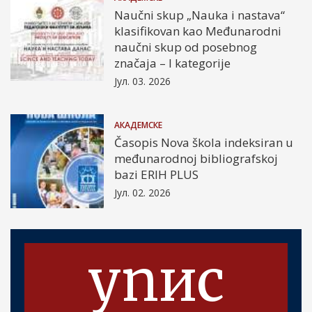
Naučni skup „Nauka i nastava“
klasifikovan kao Međunarodni
naučni skup od posebnog
značaja – I kategorije
Јул. 03. 2026
АКАДЕМСКЕ
Časopis Nova škola indeksiran u
međunarodnoj bibliografskoj
bazi ERIH PLUS
Јул. 02. 2026
упис