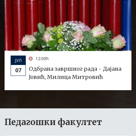
12:00h
ЈУЛ
Одбрана завршног рада - Дајана
07
Јовић, Милица Митровић
Педагошки факултет