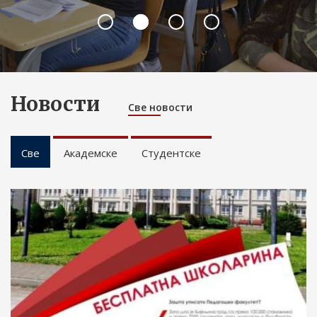
Новости
Све новости
Све
Академске
Студентске