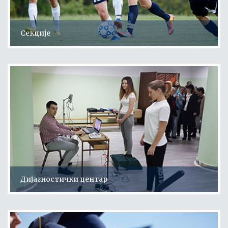
Секције
Дијагностички центар