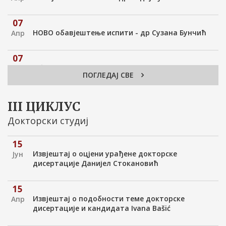
07
НОВО обавјештење испити - др Сузана Бунчић
Апр
07
Обавјештење испити - др сања Опсеница и др
Апр
ПОГЛЕДАЈ СВЕ
Слађана Миљеновић
06
III ЦИКЛУС
Обавјештење испити април - др Александра
Апр
Докторски студиј
Новаковић
15
01
Извјештај о оцјени урађене докторске
Јун
Обавјештење испити - др Сузана Бунчић
Апр
дисертације Данијел Стокановић
24
15
ЕЛЕКТРОНСКА ПРИЈАВА за АПРИЛСКИ ИСПИТНИ
Мар
Извјештај о подобности теме докторске
Апр
РОК
дисертације и кандидата Ivana Bašić