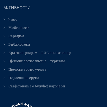
АКТИВНОСТИ
Упис
Мобилност
Сарадња
Библиотека
Kратки програм – ГИС аналитичар
Цјеложивотно учење - туризам
Цјеложивотно учење
Педагошка група
Савјетовање о будућој каријери