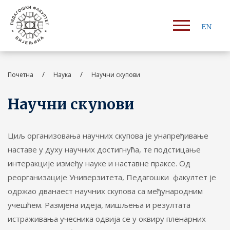
EN
/
/
Почетна
Наука
Научни скупови
Научни скупови
Циљ организовања научних скупова је унапређивање
наставе у духу научних достигнућа, те подстицање
интеракције између науке и наставне праксе. Од
реорганизације Универзитета, Педагошки факултет је
одржао дванаест научних скупова са међународним
учешћем. Размјена идеја, мишљења и резултата
истраживања учесника одвија се у оквиру пленарних