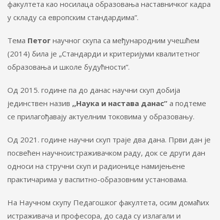
факултета као носилаца образовања наставничког кадра
у складу са европским стандардима”.
Тема
Петог
научног скупа са међународним учешћем
(2014) била је „Стандарди и критеријуми квалитетног
образовања и школе будућности”.
Од 2015. године па до данас научни скуп добија
јединствен назив
,,Наука и настава данас”
а подтеме
се прилагођавају актуелним токовима у образовању.
Од 2021. године научни скуп траје два дана. Први дан је
посвећен научноистраживачком раду, док се други дан
односи на стручни скуп и радионице намијењене
практичарима у васпитно-образовним установама.
На Научном скупу Педагошког факултета, осим домаћих
истраживача и професора, до сада су излагали и