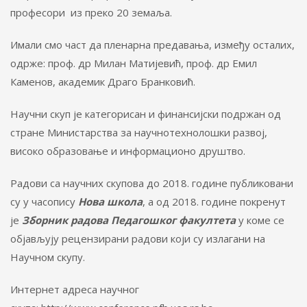
професори из преко 20 земаља.
Имали смо част да пленарна предавања, између осталих,
одрже: проф. др Милан Матијевић, проф. др Емил
Каменов, академик Драго Бранковић.
Научни скуп је категорисан и финансијски подржан од
стране Министарства за научнотехнолошки развој,
високо образовање и информационо друштво.
Радови са научних скупова до 2018. године публиковани
су у часопису
Нова школа
, а од 2018. године покренут
је
Зборник радова
Педагошког факултета
у коме се
објављују рецензирани радови који су излагани на
Научном скупу.
Интернет адреса научног