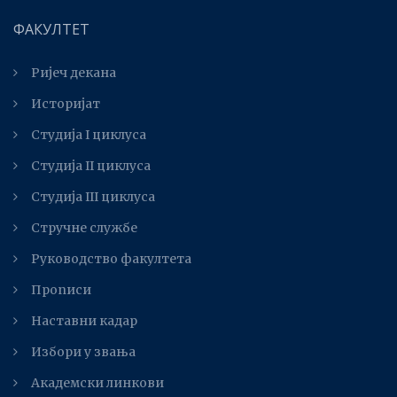
ФАКУЛТЕТ
Ријеч декана
Историјат
Студија I циклуса
Студија II циклуса
Студијa III циклуса
Стручне службе
Руководство факултета
Прописи
Наставни кадар
Избори у звања
Академски линкови