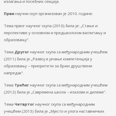
излагања и посебних секција.
Први
научни скуп организован је 2010. године.
Тема првог научног скупа (2010) била је: „Стање и
перспективе у основном и предшколском васпитању и
образовању”.
Тема
Другог
научног скупа са међународним учешћем
(2011) била је „Развој и јачање компетенција у
образовању – приоритети за бржи друштвени
напредак”.
Тема
Трећег
научног скупа са међународним учешћем
(2012) била је „Савремена школа – изазови и дилеме”.
Тема
Четвртог
научног скупа са међународним
учешћем (2013) била је „Мјесто и улога наставничких