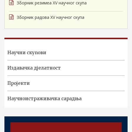
Зборник резимеа XV научног скупа
Зборник радова XV научног скупа
Научни скупови
Издавачка дјелатност
Пројекти
Научноистраживачка сарадња