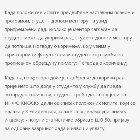
Када положи све испите предвиђене наставним планом и
програмом, студент доноси ментору на увид
припремљени рад. Уколико је ментор сагласан да
студент може да укоричи рад, студент доноси ментору
да потпише Потврду о коричењу, коју узима у
скриптарници факултета или студентској служби на
прописаном обрасцу (у прилогу: Потврда о коричењу).
Када од професора добије одобрење да коричи рад,
прије него што дође у студентску службу да преда
потврду о коричењу, студент треба да: - провјери на
ИНФО КИОСКУ да ли се списак положених испита, који се
налази у 3 Евиденцији, слаже са оцјенама уписаним у
индексу; - попуни статистичке обрасце ШВ 50, пријаву
за одбрану завршног рада и изврши уплату.