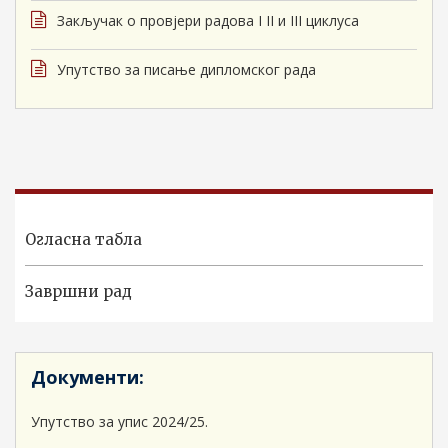
Закључак о провјери радова I II и III циклуса
Упутство за писање дипломског рада
Огласна табла
Завршни рад
Документи:
Упутство за упис 2024/25.