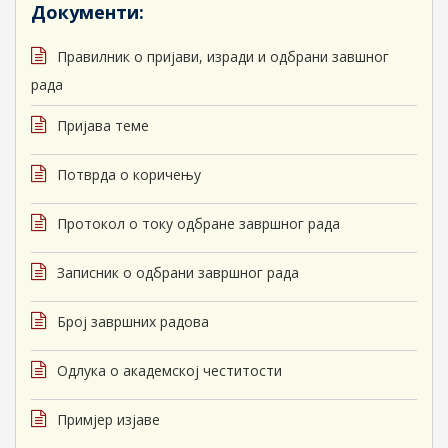
Документи:
Правилник о пријави, изради и одбрани завшног
рада
Пријава теме
Потврда о коричењу
Протокол о току одбране завршног рада
Записник о одбрани завршног рада
Број завршних радова
Одлука о академској честитости
Примјер изјаве