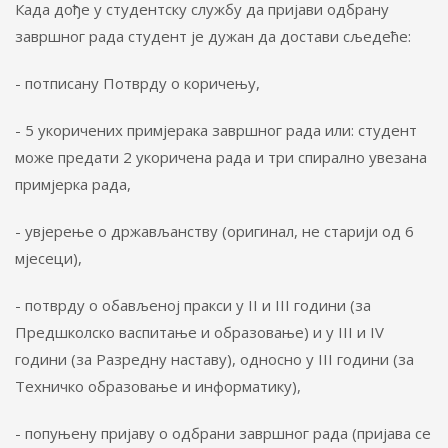
Када дође у студентску службу да пријави одбрану
завршног рада студент је дужан да достави сљедеће:
- потписану Потврду о коричењу,
- 5 укоричених примјерака завршног рада или: студент
може предати 2 укоричена рада и три спирално увезана
примјерка рада,
- увјерење о држављанству (оригинал, не старији од 6
мјесеци),
- потврду о обављеној пракси у II и III години (за
Предшколско васпитање и образовање) и у III и IV
години (за Разредну наставу), односно у III години (за
Техничко образовање и информатику),
- попуњену пријаву о одбрани завршног рада (пријава се