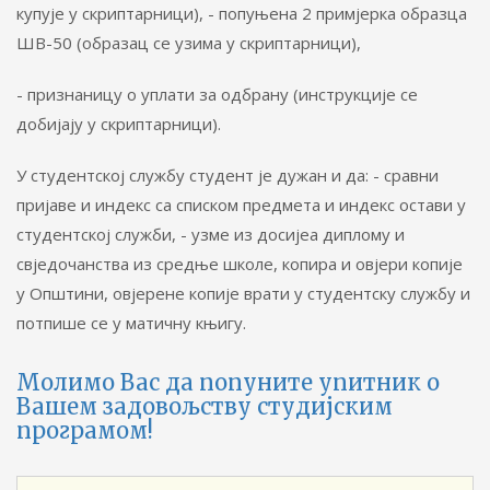
купује у скриптарници), - попуњена 2 примјерка образца
ШВ-50 (образац се узима у скриптарници),
- признаницу о уплати за одбрану (инструкције се
добијају у скриптарници).
У студентској службу студент је дужан и да: - сравни
пријаве и индекс са списком предмета и индекс остави у
студентској служби, - узме из досијеа диплому и
свједочанства из средње школе, копира и овјери копије
у Општини, овјерене копије врати у студентску службу и
потпише се у матичну књигу.
Молимо Вас да попуните упитник о
Вашем задовољству студијским
програмом!