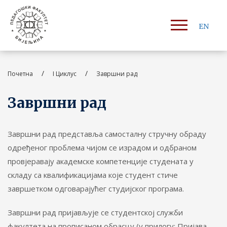
EN
/
/
Почетна
I Циклус
Завршни рад
Завршни рад
Завршни рад представља самосталну стручну обраду
одређеног проблема чијом се израдом и одбраном
провјеравају академске компетенције студената у
складу са квалификацијама које студент стиче
завршетком одговарајућег студијског програма.
Завршни рад пријављује се студентској служби
факултета на прописаном обрасцу (у прилогу: Пријава