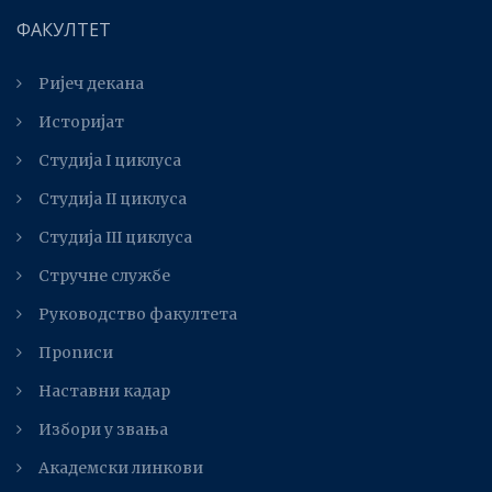
ФАКУЛТЕТ
Ријеч декана
Историјат
Студија I циклуса
Студија II циклуса
Студијa III циклуса
Стручне службе
Руководство факултета
Прописи
Наставни кадар
Избори у звања
Академски линкови