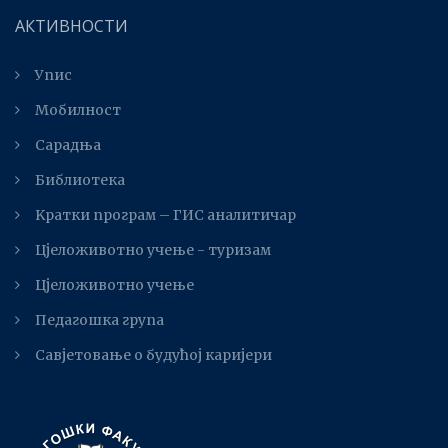
АКТИВНОСТИ
Упис
Мобилност
Сарадња
Библиотека
Kратки програм – ГИС аналитичар
Цјеложивотно учење - туризам
Цјеложивотно учење
Педагошка група
Савјетовање о будућој каријери