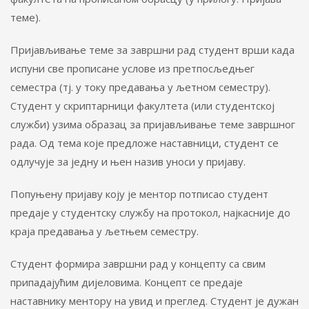
теме).
Пријављивање теме за завршни рад студент врши када
испуни све прописане услове из претпосљедњег
семестра (тј. у току предавања у љетном семестру).
Студент у скриптарници факултета (или студентској
служби) узима образац за пријављивање теме завршног
рада. Од тема које предложе наставници, студент се
одлучује за једну и њен назив уноси у пријаву.
Попуњену пријаву коју је ментор потписао студент
предаје у студентску службу на протокол, најкасније до
краја предавања у љетњем семестру.
Студент формира завршни рад у концепту са свим
припадајућим дијеловима. Концепт се предаје
наставнику ментору на увид и преглед. Студент је дужан