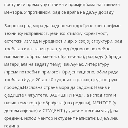
поступити према упутствима и примједбама наставника
ментора. У противном, рад се враћа на даљу дораду.
Завршни рад мора да задовољи одређене критеријуме:
техничку исправност, језичко-стилску коректност,
естетски изглед и уредност и др. У својој структури, рад
треба да има: назив рада, увод (односно потребне
напомене, образложења, објашњења), разраду (обрада
материјала на задату тему), закључак, литературу
(према потреби и прилоге). Оријентационо, обим рада
треба да буде 20 до 40 куцаних страница једноструког
прореда.Насловна страна мора да садржи: Назив и
сједиште Факултета, ЗАВРШНИ РАД1, а испод тога и
назив теме која је обрађена (на средини), МЕНТОР (у
доњем лијевом) и СТУДЕНТ (у доњем десном углу), на
средини, испод ментор и студент написати: Бијељина,
година...