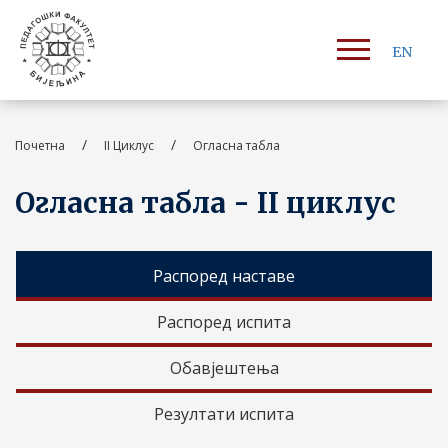
EN
/
/
Почетна
II Циклус
Огласна табла
Огласна табла - II циклус
Распоред наставе
Распоред испита
Обавјештења
Резултати испита