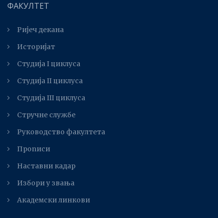
ФАКУЛТЕТ
Ријеч декана
Историјат
Студија I циклуса
Студија II циклуса
Студијa III циклуса
Стручне службе
Руководство факултета
Прописи
Наставни кадар
Избори у звања
Академски линкови