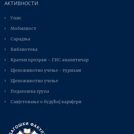
АКТИВНОСТИ
Упис
Мобилност
Сарадња
Библиотека
Kратки програм – ГИС аналитичар
Цјеложивотно учење - туризам
Цјеложивотно учење
Педагошка група
Савјетовање о будућој каријери